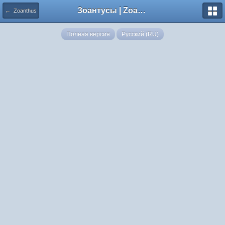
Зоантусы | Zoasfan.ru
← Zoanthus
Полная версия
Русский (RU)