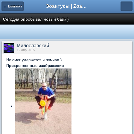
Зоантусы | Zoasfan.ru
← Болталка
Сегодня опробывал новый байк )
Милославский
12 апр 2015
Не смог удержатся и помчал )
Прикрепленные изображения