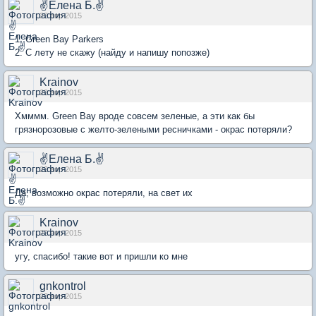
✌Елена Б.✌
22 апр 2015
1. Green Bay Parkers
2. С лету не скажу (найду и напишу попозже)
Krainov
22 апр 2015
Хмммм. Green Bay вроде совсем зеленые, а эти как бы
грязнорозовые с желто-зелеными ресничками - окрас потеряли?
✌Елена Б.✌
22 апр 2015
Да, возможно окрас потеряли, на свет их
Krainov
22 апр 2015
угу, спасибо! такие вот и пришли ко мне
gnkontrol
23 апр 2015