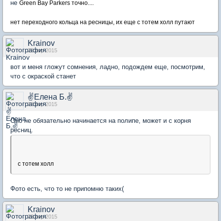
не
Green Bay Parkers точно....
нет переходного кольца на ресницы, их еще с тотем холл путают
Krainov
23 апр 2015
вот и меня гложут сомнения, ладно, подождем еще, посмотрим,
что с окраской станет
✌Елена Б.✌
23 апр 2015
Оно не обязательно начинается на полипе, может и с корня
ресниц.
с тотем холл
Фото есть, что то не припомню таких(
Krainov
23 апр 2015