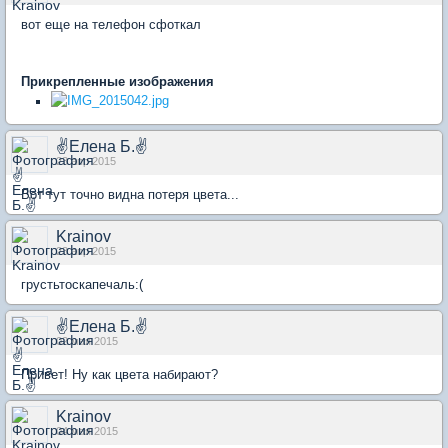
вот еще на телефон сфоткал
Прикрепленные изображения
✌Елена Б.✌
23 апр 2015
Вот тут точно видна потеря цвета...
Krainov
23 апр 2015
грустьтоскапечаль:(
✌Елена Б.✌
02 мая 2015
Привет! Ну как цвета набирают?
Krainov
04 мая 2015