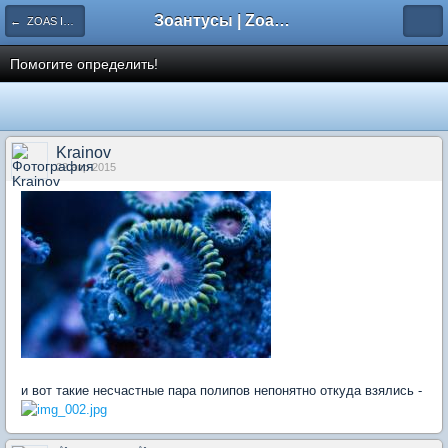
Зоантусы | Zoasfan.ru
← ZOAS ID. Идентификация морф
Помогите определить!
Krainov
22 апр 2015
и вот такие несчастные пара полипов непонятно откуда взялись -