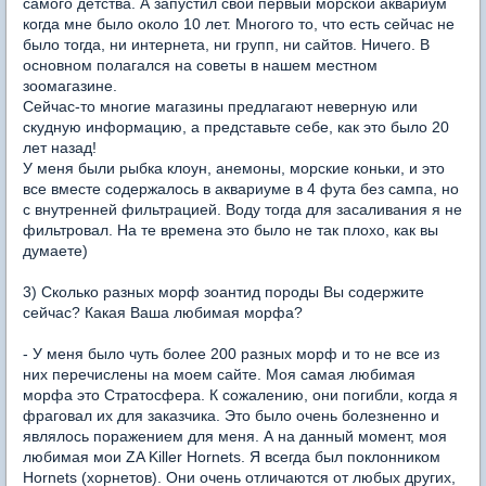
самого детства. А запустил свой первый морской аквариум
когда мне было около 10 лет. Многого то, что есть сейчас не
было тогда, ни интернета, ни групп, ни сайтов. Ничего. В
основном полагался на советы в нашем местном
зоомагазине.
Сейчас-то многие магазины предлагают неверную или
скудную информацию, а представьте себе, как это было 20
лет назад!
У меня были рыбка клоун, анемоны, морские коньки, и это
все вместе содержалось в аквариуме в 4 фута без сампа, но
с внутренней фильтрацией. Воду тогда для засаливания я не
фильтровал. На те времена это было не так плохо, как вы
думаете)
3) Сколько разных морф зоантид породы Вы содержите
сейчас? Какая Ваша любимая морфа?
- У меня было чуть более 200 разных морф и то не все из
них перечислены на моем сайте. Моя самая любимая
морфа это Стратосфера. К сожалению, они погибли, когда я
фраговал их для заказчика. Это было очень болезненно и
являлось поражением для меня. А на данный момент, моя
любимая мои ZA Killer Hornets. Я всегда был поклонником
Hornets (хорнетов). Они очень отличаются от любых других,