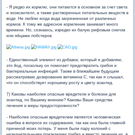
- Я редко их кормлю, они питаются в основном за счет света
и зооксантелл, а также растворенных питательных веществ в
воде. Не люблю когда вода загрязненная от различных
кормов. К тому же адресное кормление занимает много
времени. Но, сознаюсь, изредко их балую рифовым снегом
или яйцами лобстеров.
- Единственный элемент из добавок, который я добавляю,
это йод, поскольку он помогает предотвратить грибок и
бактериальные инфекций. Также в ближайшем будущем
рассматриваю дозирование витамина С, так как я слышал,
что он способствует хорошему росту и цвету зоантид.
7) Каковы наиболее опасные вредители и болезни для
зоантид, по Вашему мнению? Каковы Ваши средства
лечения и меры предосторожности?
- Наиболее опасным вредителем является человеческая
ошибка в вопросе их содержания, так как она была главной
причиной моих потерь. У меня были пару колоний с
незначительными признаками грибка и вместо лечения их, я