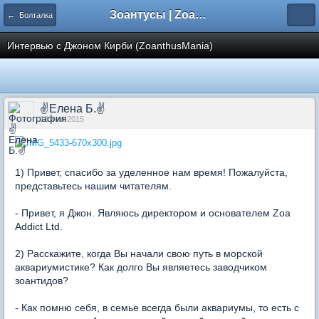
Зоантусы | Zoasfan.ru
← Болталка
Интервью с Джоном Кирби (ZoanthusMania)
✌Елена Б.✌
18 мая 2015
1) Привет, спасибо за уделенное нам время! Пожалуйста,
представьтесь нашим читателям.
- Привет, я Джон. Являюсь директором и основателем Zoa
Addict Ltd.
2) Расскажите, когда Вы начали свою путь в морской
аквариумистике? Как долго Вы являетесь заводчиком
зоантидов?
- Как помню себя, в семье всегда были аквариумы, то есть с