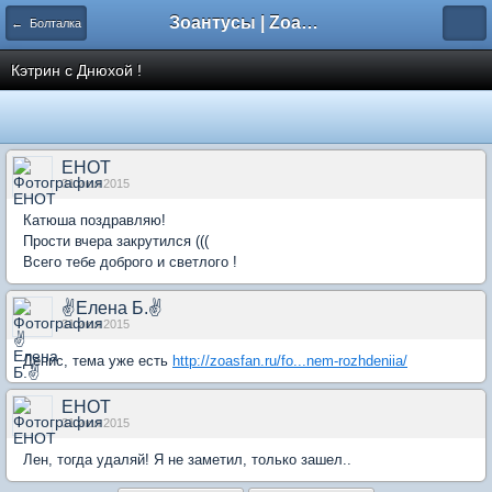
Зоантусы | Zoasfan.ru
← Болталка
Кэтрин с Днюхой !
ЕНОТ
31 июл 2015
Катюша поздравляю!
Прости вчера закрутился (((
Всего тебе доброго и светлого !
✌Елена Б.✌
31 июл 2015
Денис, тема уже есть
http://zoasfan.ru/fo...nem-rozhdeniia/
ЕНОТ
31 июл 2015
Лен, тогда удаляй! Я не заметил, только зашел..