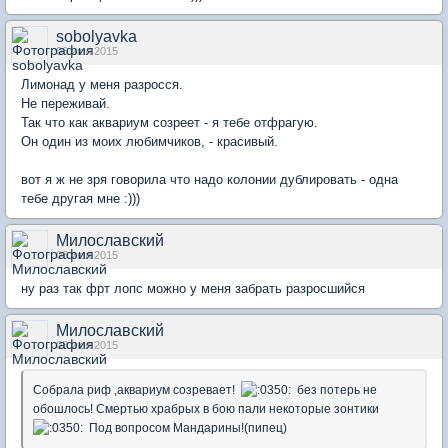
sobolyavka
06 июл 2015
Лимонад у меня разросся.
Не переживай.
Так что как аквариум созреет - я тебе отфрагую.
Он один из моих любимчиков, - красивый.
вот я ж не зря говорила что надо колонии дублировать - одна
тебе другая мне :)))
Милославский
06 июл 2015
ну раз так фрт лопс можно у меня забрать разросшийся
Милославский
08 июл 2015
Собрала риф ,аквариум созревает!
без потерь не
обошлось! Смертью храбрых в бою пали некоторые зонтики
Под вопросом Мандарины!(пипец)