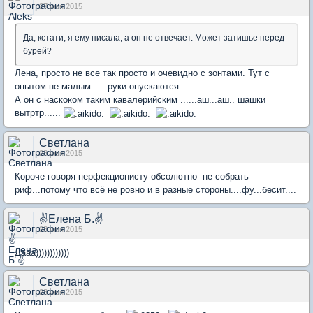
27 июн 2015
Да, кстати, я ему писала, а он не отвечает. Может затишье перед
бурей?
Лена, просто не все так просто и очевидно с зонтами. Тут с
опытом не малым......руки опускаются.
А он с наскоком таким кавалерийским ......аш...аш.. шашки
вытртр......
Светлана
28 июн 2015
Короче говоря перфекционисту обсолютно не собрать
риф...потому что всё не ровно и в разные стороны....фу...бесит....
✌Елена Б.✌
28 июн 2015
Дааа))))))))))))
Светлана
28 июн 2015