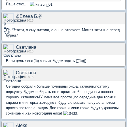
Паша стух....
✌Елена Б.✌
25 июн 2015
Да, кстати, я ему писала, а он не отвечает. Может затишье перед
бурей?
Светлана
25 июн 2015
Если цель ясна )))) значит будем ждать )))))))))
Светлана
27 июн 2015
Сегодня собрали больше половины рифа, склеили,поэтому
верхушку будем собирать во вторник,чтоб середина и основа
хорошо склеились!У меня всё просто ,по середине две горки и
справа мини горка ,которую я буду склеивать на суше,а потом
просто поставлю рядом!Две горки и мини горка будут украшены
зонтиками ,как новогодняя ёлка!
Aleks