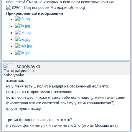
обошлось! Смертью храбрых в бою пали некоторые зонтики
Под вопросом Мандарины!(пипец)
Прикрепленные изображения
sobolyavka
05 июл 2015
жалко как...
ну у меня есть 1 полип мандарина отсаженный если что.
есть расты вторая кучка отсаженная.
есть пёрпл дес, - тоже отсажу тебе если надо (у меня такая сине-
фиолетовая что аж светится! почему у тебя коричневатая?).
фруит лупс отсажу.
третья фотка не знаю что - что это?
и второй фотки нету тк я такие не люблю (это из Москвы да?).