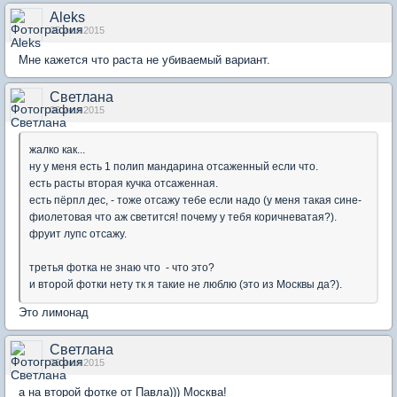
Aleks
05 июл 2015
Мне кажется что раста не убиваемый вариант.
Светлана
06 июл 2015
жалко как...
ну у меня есть 1 полип мандарина отсаженный если что.
есть расты вторая кучка отсаженная.
есть пёрпл дес, - тоже отсажу тебе если надо (у меня такая сине-
фиолетовая что аж светится! почему у тебя коричневатая?).
фруит лупс отсажу.
третья фотка не знаю что - что это?
и второй фотки нету тк я такие не люблю (это из Москвы да?).
Это лимонад
Светлана
06 июл 2015
а на второй фотке от Павла))) Москва!