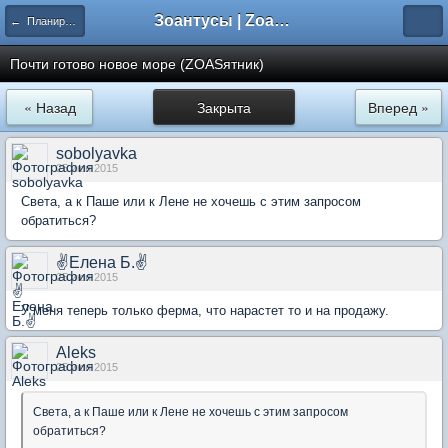
Зоантусы | Zoasfan.ru
← Планирую ZOASятник
Почти готово новое море (ZOASятник)
« Назад
Закрыта
Вперед »
sobolyavka
25 июн 2015
Света, а к Паше или к Лене не хочешь с этим запросом
обратиться?
✌Елена Б.✌
25 июн 2015
У меня теперь только ферма, что нарастет то и на продажу.
Aleks
25 июн 2015
Света, а к Паше или к Лене не хочешь с этим запросом
обратиться?