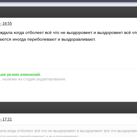
- 16:55
 ждала когда отболеет всё что не выздоровеет и выздоровеет всё чт
аются иногда переболевают и выздоравливают.
ьше резких изменений.
.. наличие на стадии редактирования.
- 17:21
дала когда отболеет всё что не выздоровеет и выздоровеет всё что выздорове
тся иногда переболевают и выздоравливают.