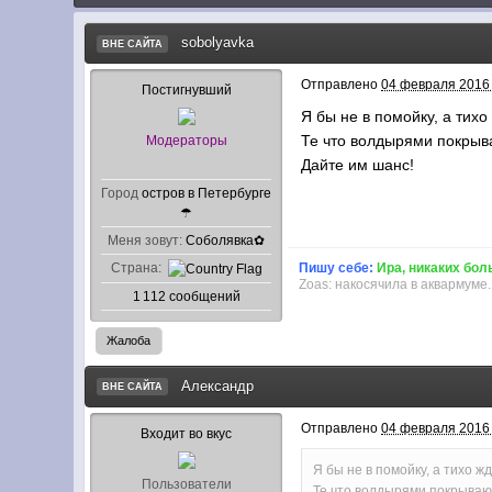
sobolyavka
ВНЕ САЙТА
Отправлено
04 февраля 2016 
Постигнувший
Я бы не в помойку, а тихо
Те что волдырями покрыв
Модераторы
Дайте им шанс!
Город
остров в Петербурге
☂
Меня зовут:
Соболявка✿
Страна:
Пишу себе:
Ира, никаких бол
Zoas: накосячила в аквармуме.
1 112 сообщений
Жалоба
Александр
ВНЕ САЙТА
Отправлено
04 февраля 2016 
Входит во вкус
Я бы не в помойку, а тихо ж
Пользователи
Те что волдырями покрываю