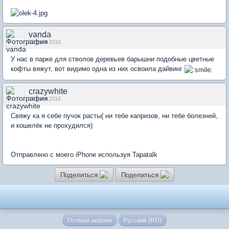
vanda
12 фев 2016
У нас в парке для стволов деревьев барышни подобные цветные
кофты вяжут, вот видимо одна из них освоила дайвинг
crazywhite
16 фев 2016
Свяжу ка я себе пучок расты( ни тебе капризов, ни тебе болезней,
и кошелёк не прохудился)
Отправлено с моего iPhone используя Tapatalk
Поделиться
Поделиться
Полная версия
Русский (RU)