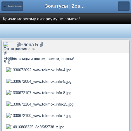
Зоантусы | Zoasfan.ru
← Болталка
Кризис морскому аквариуму не помеха!
✌Елена Б.✌
12 фев 2016
Берем спицы и вяжем, вяжем, вяжем!