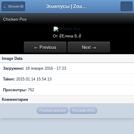
Зоантусы | Zoasfan.ru
← Shroom ID
Chicken Pox
От ✌Елена Б.✌
← Previous
Next →
Image Data
Загружено:
18 января 2016 - 17:23
Taken:
2015:01:14 15:54:13
Просмотры:
762
Комментарии
Полная версия
Русский (RU)