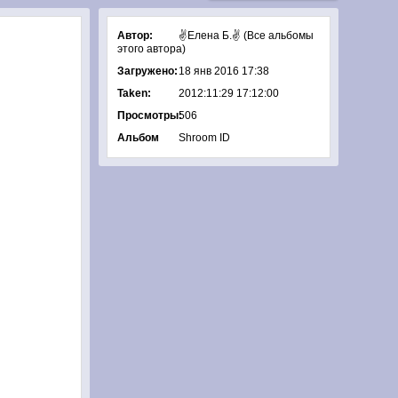
Автор:
✌Елена Б.✌ (
Все альбомы
этого автора
)
Загружено:
18 янв 2016 17:38
Taken:
2012:11:29 17:12:00
Просмотры:
506
Альбом
Shroom ID