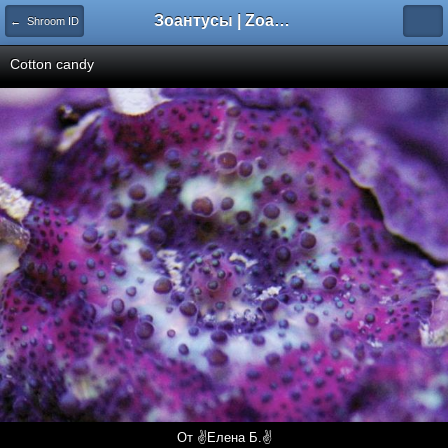
Зоантусы | Zoasfan.ru
← Shroom ID
Cotton candy
От ✌Елена Б.✌