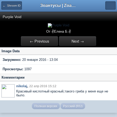
Зоантусы | Zoasfan.ru
← Shroom ID
Purple Void
От ✌Елена Б.✌
← Previous
Next →
Image Data
Загружено:
20 января 2016 - 13:04
Просмотры:
1097
Комментарии
nikolaj
,
22 апр 2016 15:12
Красивый кислотный красный,такого гриба у меня еще не
было.
Полная версия
Русский (RU)