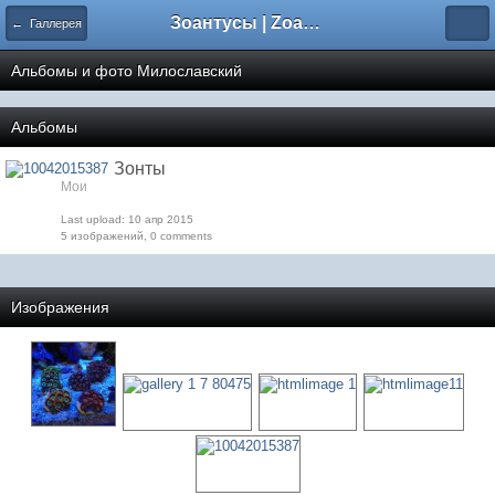
Зоантусы | Zoasfan.ru
← Галлерея
Альбомы и фото Милославский
Альбомы
Зонты
Мои
Last upload: 10 апр 2015
5 изображений, 0 comments
Изображения