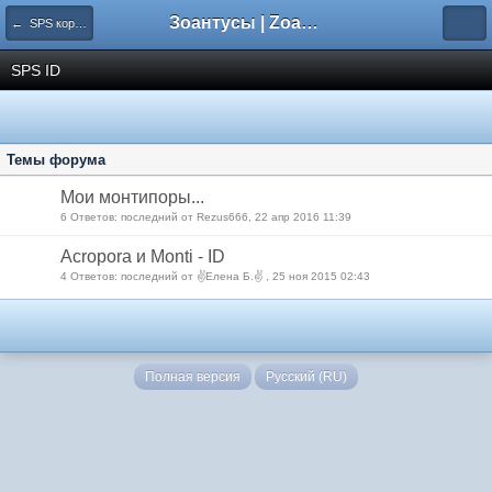
Зоантусы | Zoasfan.ru
← SPS кораллы
SPS ID
Темы форума
Мои монтипоры...
6 Ответов: последний от Rezus666, 22 апр 2016 11:39
Acropora и Monti - ID
4 Ответов: последний от ✌Елена Б.✌ , 25 ноя 2015 02:43
Полная версия
Русский (RU)