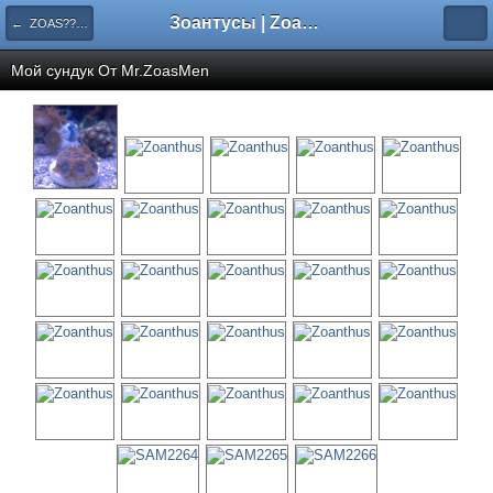
Зоантусы | Zoasfan.ru
← ZOAS?????? ????????
Мой сундук От
Mr.ZoasMen