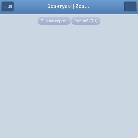
Зоантусы | Zoasfan.ru
← 25
Полная версия
Русский (RU)