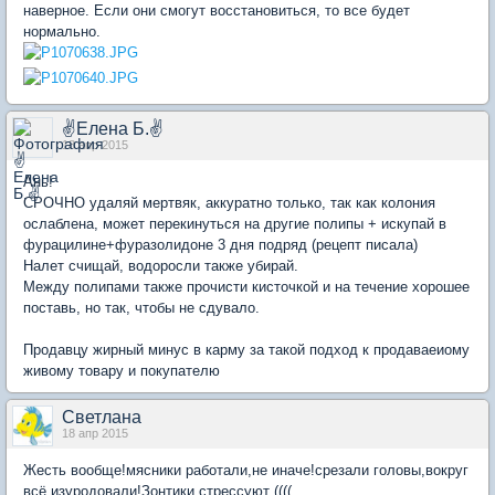
наверное. Если они смогут восстановиться, то все будет
нормально.
✌Елена Б.✌
18 апр 2015
Ань!
СРОЧНО удаляй мертвяк, аккуратно только, так как колония
ослаблена, может перекинуться на другие полипы + искупай в
фурацилине+фуразолидоне 3 дня подряд (рецепт писала)
Налет счищай, водоросли также убирай.
Между полипами также прочисти кисточкой и на течение хорошее
поставь, но так, чтобы не сдувало.
Продавцу жирный минус в карму за такой подход к продаваеиому
живому товару и покупателю
Светлана
18 апр 2015
Жесть вообще!мясники работали,не иначе!срезали головы,вокруг
всё изуродовали!Зонтики стрессуют ((((