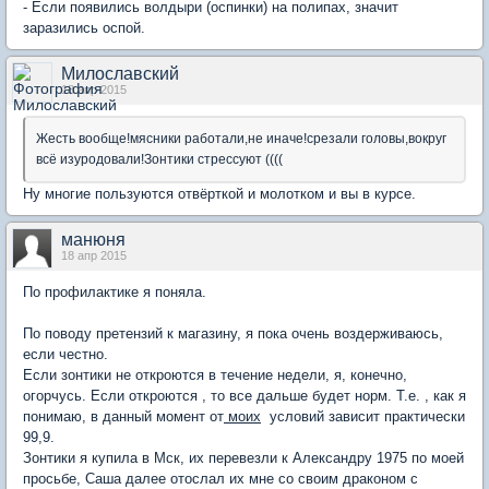
- Если появились волдыри (оспинки) на полипах, значит
заразились оспой.
Милославский
18 апр 2015
Жесть вообще!мясники работали,не иначе!срезали головы,вокруг
всё изуродовали!Зонтики стрессуют ((((
Ну многие пользуются отвёрткой и молотком и вы в курсе.
манюня
18 апр 2015
По профилактике я поняла.
По поводу претензий к магазину, я пока очень воздерживаюсь,
если честно.
Если зонтики не откроются в течение недели, я, конечно,
огорчусь. Если откроются , то все дальше будет норм. Т.е. , как я
понимаю, в данный момент от
моих
условий зависит практически
99,9.
Зонтики я купила в Мск, их перевезли к Александру 1975 по моей
просьбе, Саша далее отослал их мне со своим драконом с