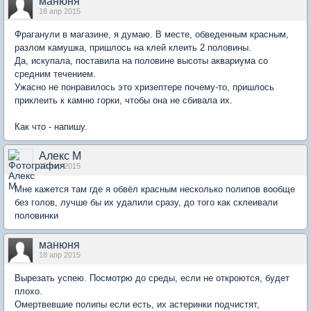
манюня
18 апр 2015
Фраганули в магазине, я думаю. В месте, обведенным красным,
разлом камушка, пришлось на клей клеить 2 половины.
Да, искупала, поставила на половине высоты аквариума со
средним течением.
Ужасно не понравилось это хризептере почему-то, пришлось
приклеить к камню горки, чтобы она не сбивала их.
Как что - напишу.
Алекс М
18 апр 2015
Мне кажется там где я обвёл красным несколько полипов вообще
без голов, лучше бы их удалили сразу, до того как склеивали
половинки
манюня
18 апр 2015
Вырезать успею. Посмотрю до среды, если не откроются, будет
плохо.
Омертвевшие полипы если есть, их астеринки подчистят,