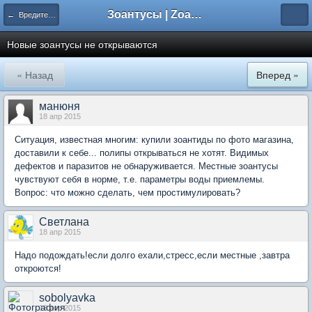
Зоантусы | Zoasfan.ru
← Вредители, болезни, лечение
Новые зоантусы не открываются
« Назад
Вперед »
манюня
18 апр 2015
Ситуация, известная многим: купили зоантиды по фото магазина,
доставили к себе... полипы открываться не хотят. Видимых
дефектов и паразитов не обнаруживается. Местные зоантусы
чувствуют себя в норме, т.е. параметры воды приемлемы.
Вопрос: что можно сделать, чем простимулировать?
Светлана
18 апр 2015
Надо подождать!если долго ехали,стресс,если местные ,завтра
откроются!
sobolyavka
18 апр 2015