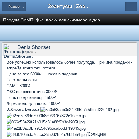
Зоантусы | Zoasfan.ru
← Разное не живое
Продам САМП, фкс, полку для скиммера и дер...
Denis.Shortset
26 мар 2017
Все успешно использовалось более полугода. Причина продажи -
апгрейд всего тех. отсека.
Цена за все 6000₽ + носок в подарок
По отдельности:
САМП 3000₽
ФКС вихревого типа 3000₽
Полка под скиммер 1500₽
Держатель для носка 1000₽
Забирать Беговая
/Солнцево