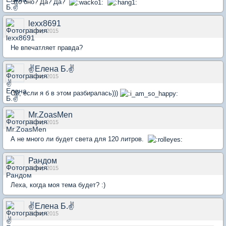
Это оно? Да? Да?
lexx8691
21 апр 2015
Не впечатляет правда?
✌Елена Б.✌
21 апр 2015
Ой, если я б в этом разбиралась)))
Mr.ZoasMen
21 апр 2015
А не много ли будет света для 120 литров.
Рандом
21 апр 2015
Леха, когда моя тема будет? :)
✌Елена Б.✌
21 апр 2015