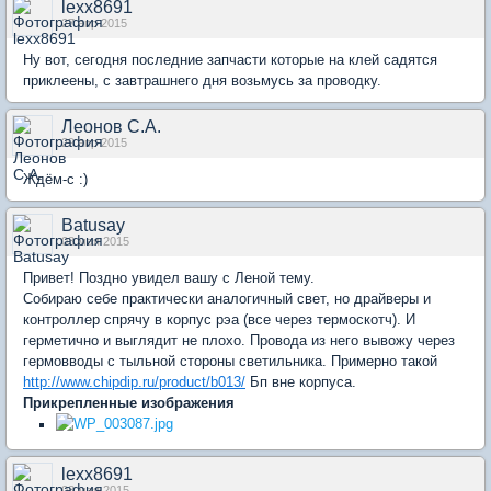
lexx8691
27 апр 2015
Ну вот, сегодня последние запчасти которые на клей садятся
приклеены, с завтрашнего дня возьмусь за проводку.
Леонов С.А.
29 апр 2015
Ждём-с :)
Batusay
03 мая 2015
Привет! Поздно увидел вашу с Леной тему.
Собираю себе практически аналогичный свет, но драйверы и
контроллер спрячу в корпус рэа (все через термоскотч). И
герметично и выглядит не плохо. Провода из него вывожу через
гермовводы с тыльной стороны светильника. Примерно такой
http://www.chipdip.ru/product/b013/
Бп вне корпуса.
Прикрепленные изображения
lexx8691
03 мая 2015