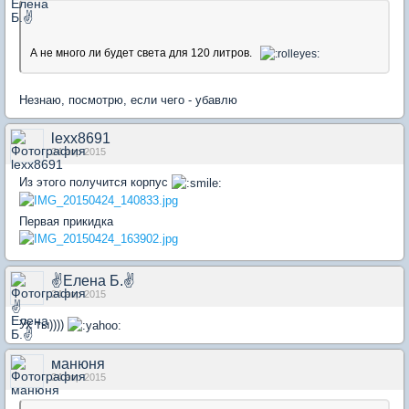
А не много ли будет света для 120 литров.
Незнаю, посмотрю, если чего - убавлю
lexx8691
24 апр 2015
Из этого получится корпус
Первая прикидка
✌Елена Б.✌
24 апр 2015
Ух ты))))
манюня
24 апр 2015