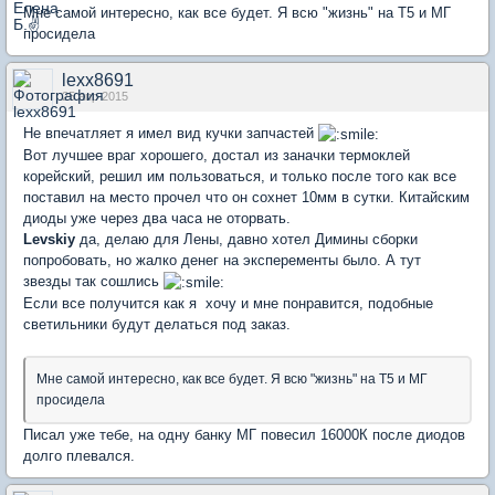
Мне самой интересно, как все будет. Я всю "жизнь" на Т5 и МГ
просидела
lexx8691
25 апр 2015
Не впечатляет я имел вид кучки запчастей
Вот лучшее враг хорошего, достал из заначки термоклей
корейский, решил им пользоваться, и только после того как все
поставил на место прочел что он сохнет 10мм в сутки. Китайским
диоды уже через два часа не оторвать.
Levskiy
да, делаю для Лены, давно хотел Димины сборки
попробовать, но жалко денег на эксперементы было. А тут
звезды так сошлись
Если все получится как я хочу и мне понравится, подобные
светильники будут делаться под заказ.
Мне самой интересно, как все будет. Я всю "жизнь" на Т5 и МГ
просидела
Писал уже тебе, на одну банку МГ повесил 16000К после диодов
долго плевался.