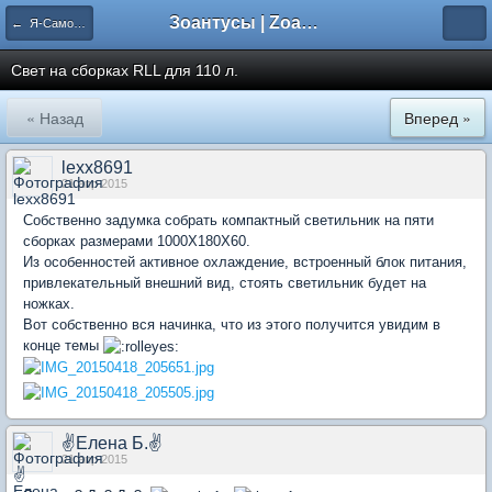
Зоантусы | Zoasfan.ru
← Я-Самоделкин!
Свет на сборках RLL для 110 л.
« Назад
Вперед »
lexx8691
21 апр 2015
Собственно задумка собрать компактный светильник на пяти
сборках размерами 1000Х180Х60.
Из особенностей активное охлаждение, встроенный блок питания,
привлекательный внешний вид, стоять светильник будет на
ножках.
Вот собственно вся начинка, что из этого получится увидим в
конце темы
✌Елена Б.✌
21 апр 2015