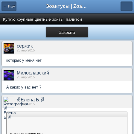
Зоантусы | Zoasfan.ru
← Ищу
Куплю крупные цветные зонты, палитои
Закрыта
сержик
23 апр 2015
которых у меня нет
Милославский
23 апр 2015
А каких у вас нет ?
✌Елена Б.✌
23 апр 2015
которых у меня нет