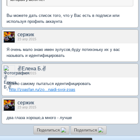
Вы можете дать список того, что у Вас есть в подписи или
используя профиль аккаунта
сержик
23 апр 2015
Я очень мало знаю имен зулусов,буду потихоньку их у вас
называть и идентифицировать
✌Елена Б.✌
23 апр 2015
Можно самому пытаться идентифицировать
-
http://zoasfan.ru/zo...naidi-svoi-zoas
сержик
23 апр 2015
два глаза хорошо,а много - лучше
Поделиться
Поделиться