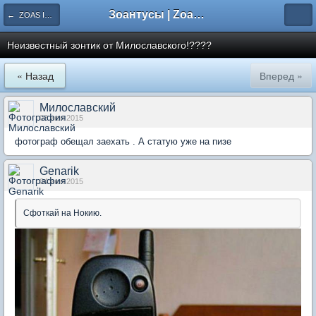
Зоантусы | Zoasfan.ru
← ZOAS ID. Идентификация морф
Неизвестный зонтик от Милославского!????
« Назад
Вперед »
Милославский
03 июн 2015
фотограф обещал заехать . А статую уже на пизе
Genarik
04 июн 2015
Сфоткай на Нокию.