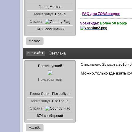
Город
Москва
-
FAQ для ZOASоводов
Меня зовут:
Елена
-------------------------------------------
Страна:
Зоантиды:
Более 50 морф
3 438 сообщений
Жалоба
Светлана
ВНЕ САЙТА
Отправлено
25 марта 2015 - 0
Постигнувший
Можно,только где взять
ко
Пользователи
Город
Санкт-Петербург
Меня зовут:
Светлана
Страна:
674 сообщений
Жалоба