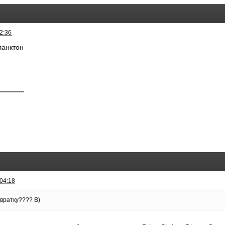
2:36
ланктон
-------------
 04:18
вратку???? B)