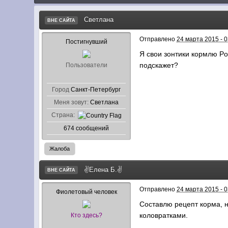
Светлана
ВНЕ САЙТА
Отправлено
24 марта 2015 - 0
Постигнувший
Я свои зонтики кормлю Pol
подскажет?
Пользователи
Город
Санкт-Петербург
Меня зовут:
Светлана
Страна:
674 сообщений
Жалоба
✌Елена Б.✌
ВНЕ САЙТА
Отправлено
24 марта 2015 - 0
Фиолетовый человек
Составлю рецепт корма, 
коловратками.
Кто здесь?