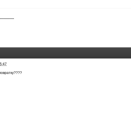
-------------
5:47
ловратку????