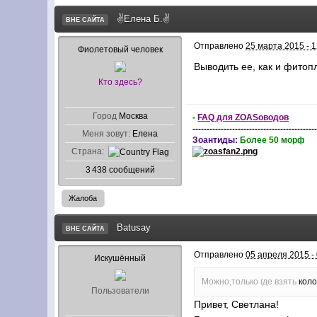
✌Елена Б.✌
ВНЕ САЙТА
Отправлено
25 марта 2015 - 1
Фиолетовый человек
Выводить ее, как и фитоп
Кто здесь?
Город
Москва
-
FAQ для ZOASоводов
-------------------------------------------
Меня зовут:
Елена
Зоантиды:
Более 50 морф
Страна:
3 438 сообщений
Жалоба
Batusay
ВНЕ САЙТА
Отправлено
05 апреля 2015 -
Искушённый
Можно,только где взять
коло
Пользователи
Привет,
Светлана
!