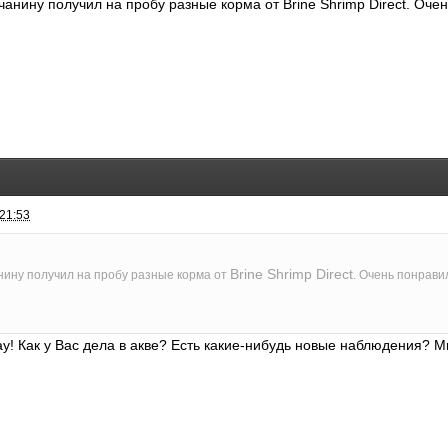
анину получил на пробу разные корма от
Brine Shrimp Direct
. Очен
 21:53
Brine Shrimp Direct
ину получил на пробу разные корма от
. Очень понрави
 Как у Вас дела в акве? Есть какие-нибудь новые наблюдения? 