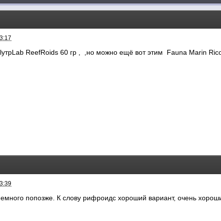
3:17
yтpLab ReefRoids 60 гр , ,но можно ещё вот этим Fauna Marin Rico
3:39
немного попозже. К слову рифроидс хороший вариант, очень хорош