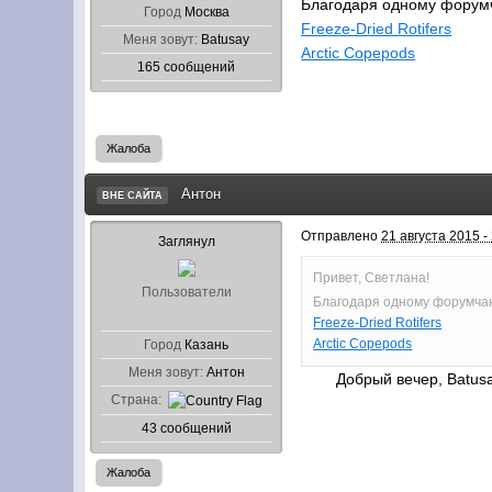
Благодаря одному форумч
Город
Москва
Freeze-Dried Rotifers
Меня зовут:
Batusay
Arctic Copepods
165 сообщений
Жалоба
Антон
ВНЕ САЙТА
Отправлено
21 августа 2015 -
Заглянул
Привет, Светлана!
Пользователи
Благодаря одному форумчан
Freeze-Dried Rotifers
Arctic Copepods
Город
Казань
Меня зовут:
Антон
Добрый вечер, Batusay!
Страна:
43 сообщений
Жалоба