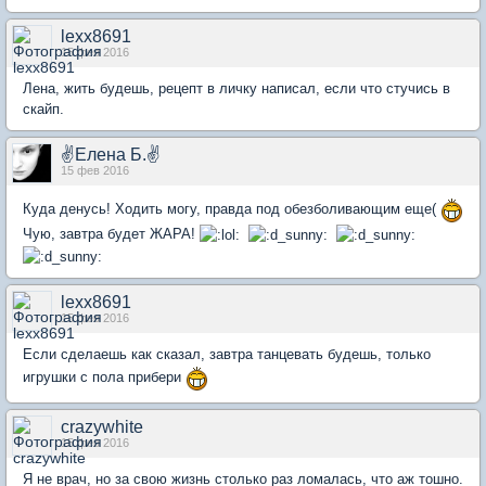
lexx8691
15 фев 2016
Лена, жить будешь, рецепт в личку написал, если что стучись в
скайп.
✌Елена Б.✌
15 фев 2016
Куда денусь! Ходить могу, правда под обезболивающим еще(
Чую, завтра будет ЖАРА!
lexx8691
15 фев 2016
Если сделаешь как сказал, завтра танцевать будешь, только
игрушки с пола прибери
crazywhite
15 фев 2016
Я не врач, но за свою жизнь столько раз ломалась, что аж тошно.