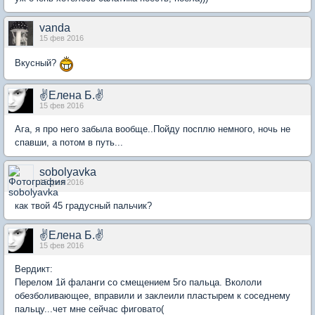
vanda
15 фев 2016
Вкусный?
✌Елена Б.✌
15 фев 2016
Ага, я про него забыла вообще..Пойду посплю немного, ночь не
спавши, а потом в путь...
sobolyavka
15 фев 2016
как твой 45 градусный пальчик?
✌Елена Б.✌
15 фев 2016
Вердикт:
Перелом 1й фаланги со смещением 5го пальца. Вкололи
обезболивающее, вправили и заклеили пластырем к соседнему
пальцу...чет мне сейчас фиговато(