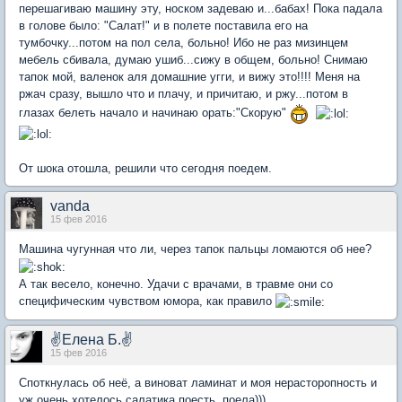
перешагиваю машину эту, носком задеваю и...бабах! Пока падала
в голове было: "Салат!" и в полете поставила его на
тумбочку...потом на пол села, больно! Ибо не раз мизинцем
мебель сбивала, думаю ушиб...сижу в общем, больно! Снимаю
тапок мой, валенок аля домашние угги, и вижу это!!!! Меня на
ржач сразу, вышло что и плачу, и причитаю, и ржу...потом в
глазах белеть начало и начинаю орать:"Скорую"
От шока отошла, решили что сегодня поедем.
vanda
15 фев 2016
Машина чугунная что ли, через тапок пальцы ломаются об нее?
А так весело, конечно. Удачи с врачами, в травме они со
специфическим чувством юмора, как правило
✌Елена Б.✌
15 фев 2016
Споткнулась об неё, а виноват ламинат и моя нерасторопность и
уж очень хотелось салатика поесть, поела)))