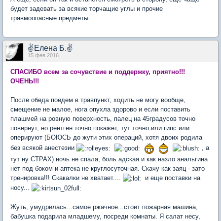
будет задевать за всякие торчащие углы и прочие
травмоопасные предметы.
✌Елена Б.✌
15 фев 2016
СПАСИБО всем за сочувствие и поддержку, приятно!!!
ОЧЕНЬ!!!
После обеда поедем в травпункт, ходить не могу вообще,
смещение не малое, нога опухла здорово и если поставить
плашмей на ровную поверхность, палец на 45градусов точно
повернут, но рентген точно покажет, тут точно или гипс или
оперируют (БОЮСЬ до жути этих операций, хотя двоих родила
без всякой анестезии
, а
тут ну СТРАХ) ночь не спала, боль адская и как назло анальгина
нет под боком и аптека не круглосуточная. Скачу как заяц - зато
тренировка!!! Скакалки не хватает....
и еще поставки на
носу...
Жуть, умудрилась...самое ржачное...стоит пожарная машина,
бабушка подарила младшему, посреди комнаты. Я салат несу,