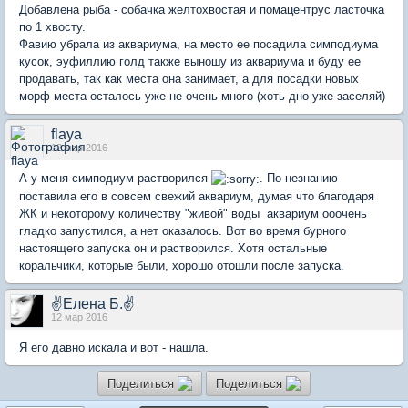
Добавлена рыба - собачка желтохвостая и помацентрус ласточка
по 1 хвосту.
Фавию убрала из аквариума, на место ее посадила симподиума
кусок, эуфиллию голд также выношу из аквариума и буду ее
продавать, так как места она занимает, а для посадки новых
морф места осталось уже не очень много (хоть дно уже заселяй)
flaya
12 мар 2016
А у меня симподиум растворился
. По незнанию
поставила его в совсем свежий аквариум, думая что благодаря
ЖК и некоторому количеству "живой" воды аквариум ооочень
гладко запустился, а нет оказалось. Вот во время бурного
настоящего запуска он и растворился. Хотя остальные
коральчики, которые были, хорошо отошли после запуска.
✌Елена Б.✌
12 мар 2016
Я его давно искала и вот - нашла.
Поделиться
Поделиться