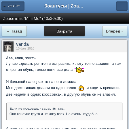
Зоантусы | Zoasfan.ru
← ZOASятники форумчан
Zoasятник "Mini Me" (40х30х30)
« Назад
Закрыта
Вперед »
vanda
15 фев 2016
Ааа, блин, жесть.
Лучше сделать рентген и выправить, к лету точно заживет, а там
открытая обувь, голые ноги, все дела
Я большой палец как-то на ноге ломала.
Мне даже гипсик делали на один палец
и ходить пришлось
две недели в одних кроссовках, в другую обувь он не влазил.
Если не поедешь, - зарастёт так...
Оно конечно круто и не как у всех. Но очень неудобно.
А еще, если он так и останется смотреть в сторону, еще чаще