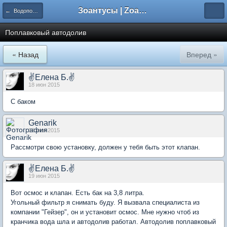
Зоантусы | Zoasfan.ru
← Водоподготовка, гидрохимия
Поплавковый автодолив
« Назад
Вперед »
✌Елена Б.✌
18 июн 2015
С баком
Genarik
18 июн 2015
Рассмотри свою установку, должен у тебя быть этот клапан.
✌Елена Б.✌
19 июн 2015
Вот осмос и клапан. Есть бак на 3,8 литра.
Угольный фильтр я снимать буду. Я вызвала специалиста из
компании "Гейзер", он и установит осмос. Мне нужно чтоб из
кранчика вода шла и автодолив работал. Автодолив поплавковый