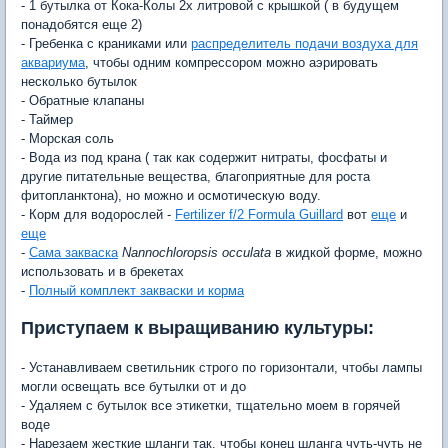
- 1 бутылка от Кока-Колы 2х литровой с крышкой ( в будущем
понадобятся еще 2)
- Гребенка с краниками или
распределитель подачи воздуха для
аквариума
, чтобы одним компрессором можно аэрировать
несколько бутылок
- Обратные клапаны
- Таймер
- Морская соль
- Вода из под крана ( так как содержит нитраты, фосфаты и
другие питательные вещества, благоприятные для роста
фитопланктона), но можно и осмотическую воду.
- Корм для водорослей -
Fertilizer f/2 Formula Guillard
вот
еще
и
еще
-
Сама закваска
Nannochloropsis occulata
в жидкой форме, можно
использовать и в брекетах
-
Полный комплект закваски и корма
Приступаем к выращиванию культуры:
- Устанавливаем светильник строго по горизонтали, чтобы лампы
могли освещать все бутылки от и до
- Удаляем с бутылок все этикетки, тщательно моем в горячей
воде
- Нарезаем жесткие шланги так, чтобы конец шланга чуть-чуть не