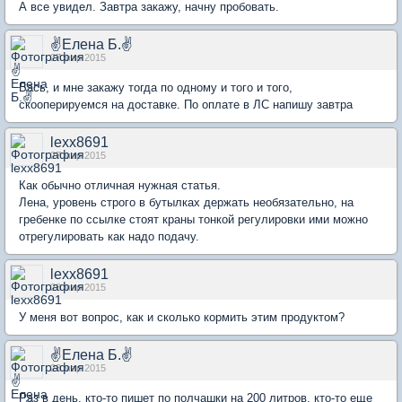
А все увидел. Завтра закажу, начну пробовать.
✌Елена Б.✌
27 мар 2015
Вась, и мне закажу тогда по одному и того и того,
скооперируемся на доставке. По оплате в ЛС напишу завтра
lexx8691
27 мар 2015
Как обычно отличная нужная статья.
Лена, уровень строго в бутылках держать необязательно, на
гребенке по ссылке стоят краны тонкой регулировки ими можно
отрегулировать как надо подачу.
lexx8691
28 мар 2015
У меня вот вопрос, как и сколько кормить этим продуктом?
✌Елена Б.✌
28 мар 2015
Раз в день, кто-то пишет по полчашки на 200 литров, кто-то еще