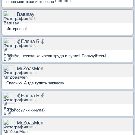
о ооо мне тоже интересно !!!!!!!!!!!!!
Batusay
26 мар 2015
Интересно!
✌Елена Б.✌
26 мар 2015
Ловите, несколько часов труда и вуаля! Пользуйтесь!
Mr.ZoasMen
27 мар 2015
Спасибо. А где купить закваску.
✌Елена Б.✌
27 мар 2015
Я же ссылки кинула)
Mr.ZoasMen
27 мар 2015