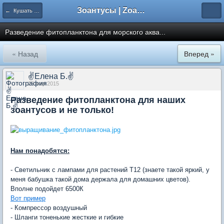
Зоантусы | Zoasfan.ru
← Кушать любят все!
Разведение фитопланктона для морского аква...
« Назад
Вперед »
✌Елена Б.✌
25 мар 2015
Разведение фитопланктона для наших
зоантусов и не только!
Нам понадобятся:
- Светильник с лампами для растений Т12 (знаете такой яркий, у
меня бабушка такой дома держала для домашних цветов).
Вполне подойдет 6500К
Вот пример
- Компрессор воздушный
- Шланги тоненькие жесткие и гибкие