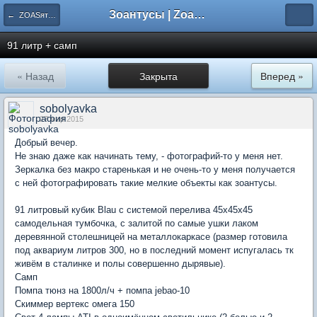
Зоантусы | Zoasfan.ru
← ZOASятники форумчан
91 литр + самп
« Назад
Закрыта
Вперед »
sobolyavka
27 мар 2015
Добрый вечер.
Не знаю даже как начинать тему, - фотографий-то у меня нет.
Зеркалка без макро старенькая и не очень-то у меня получается
с ней фотографировать такие мелкие объекты как зоантусы.
91 литровый кубик Blau с системой перелива 45х45х45
самодельная тумбочка, с залитой по самые ушки лаком
деревянной столешницей на металлокаркасе (размер готовила
под аквариум литров 300, но в последний момент испугалась тк
живём в сталинке и полы совершенно дырявые).
Самп
Помпа тюнз на 1800л/ч + помпа jebao-10
Скиммер вертекс омега 150