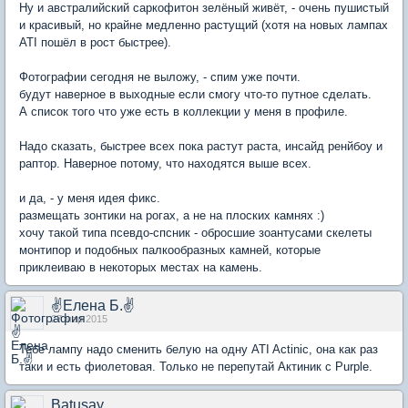
Ну и австралийский саркофитон зелёный живёт, - очень пушистый
и красивый, но крайне медленно растущий (хотя на новых лампах
ATI пошёл в рост быстрее).
Фотографии сегодня не выложу, - спим уже почти.
будут наверное в выходные если смогу что-то путное сделать.
А список того что уже есть в коллекции у меня в профиле.
Надо сказать, быстрее всех пока растут раста, инсайд ренйбоу и
раптор. Наверное потому, что находятся выше всех.
и да, - у меня идея фикс.
размещать зонтики на рогах, а не на плоских камнях :)
хочу такой типа псевдо-спсник - обросшие зоантусами скелеты
монтипор и подобных палкообразных камней, которые
приклеиваю в некоторых местах на камень.
✌Елена Б.✌
27 мар 2015
Тебе лампу надо сменить белую на одну ATI Actinic, она как раз
таки и есть фиолетовая. Только не перепутай Актиник с Purple.
Batusay