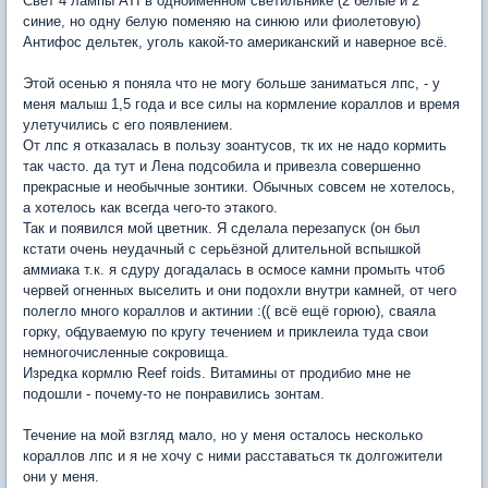
Свет 4 лампы ATI в одноимённом светильнике (2 белые и 2
синие, но одну белую поменяю на синюю или фиолетовую)
Антифос дельтек, уголь какой-то американский и наверное всё.
Этой осенью я поняла что не могу больше заниматься лпс, - у
меня малыш 1,5 года и все силы на кормление кораллов и время
улетучились с его появлением.
От лпс я отказалась в пользу зоантусов, тк их не надо кормить
так часто. да тут и Лена подсобила и привезла совершенно
прекрасные и необычные зонтики. Обычных совсем не хотелось,
а хотелось как всегда чего-то этакого.
Так и появился мой цветник. Я сделала перезапуск (он был
кстати очень неудачный с серьёзной длительной вспышкой
аммиака т.к. я сдуру догадалась в осмосе камни промыть чтоб
червей огненных выселить и они подохли внутри камней, от чего
полегло много кораллов и актинии :(( всё ещё горюю), сваяла
горку, обдуваемую по кругу течением и приклеила туда свои
немногочисленные сокровища.
Изредка кормлю Reef roids. Витамины от продибио мне не
подошли - почему-то не понравились зонтам.
Течение на мой взгляд мало, но у меня осталось несколько
кораллов лпс и я не хочу с ними расставаться тк долгожители
они у меня.