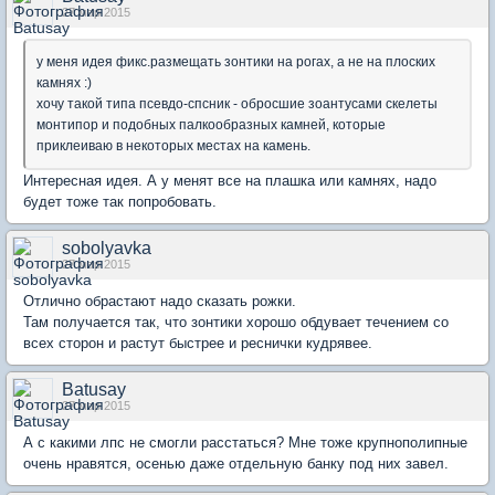
27 мар 2015
у меня идея фикс.размещать зонтики на рогах, а не на плоских
камнях :)
хочу такой типа псевдо-спсник - обросшие зоантусами скелеты
монтипор и подобных палкообразных камней, которые
приклеиваю в некоторых местах на камень.
Интересная идея. А у менят все на плашка или камнях, надо
будет тоже так попробовать.
sobolyavka
27 мар 2015
Отлично обрастают надо сказать рожки.
Там получается так, что зонтики хорошо обдувает течением со
всех сторон и растут быстрее и реснички кудрявее.
Batusay
27 мар 2015
А с какими лпс не смогли расстаться? Мне тоже крупнополипные
очень нравятся, осенью даже отдельную банку под них завел.