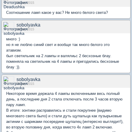
04 апр 2015
Соотношение ламп какое у вас? Не много белого света?
sobolyavka
04 апр 2015
много :)
но я не люблю синий свет и вообще так много белого это
атавизм.
был светильник на 2 лампы и валялиьс 2 бесхозные блау.
поменяла на светильник на 4 лампы и пригодились бесхозные
блау :)).
sobolyavka
08 апр 2015
Некоторое время держала 4 лампы включенными весь полный
день, а последние дня 2 стала отключать после 3 часов вторую
пару ламп.
В итоге: зонтики расправились и стали покрупнее (видимо
многовато света было) и стали дуть щупальца как пузырьковые
актинии с шариками посередине щупалец (интересно выглядит!),
во вторую половину дня, когда вместо 4х ламп 2 включаю.