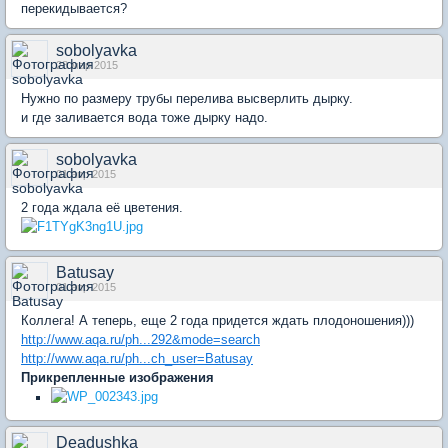
перекидывается?
sobolyavka
28 мар 2015
Нужно по размеру трубы перелива высверлить дырку.
и где заливается вода тоже дырку надо.
sobolyavka
01 апр 2015
2 года ждала её цветения.
Batusay
01 апр 2015
Коллега! А теперь, еще 2 года придется ждать плодоношения)))
http://www.aqa.ru/ph...292&mode=search
http://www.aqa.ru/ph...ch_user=Batusay
Прикрепленные изображения
Deadushka