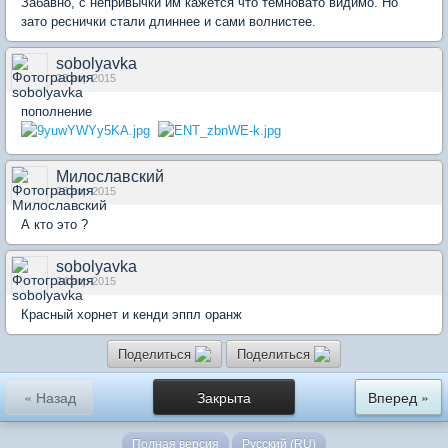
Забавно, с непривычки им кажется что темновато видимо. Но
зато реснички стали длиннее и сами волнистее.
sobolyavka
23 апр 2015
пополнение
Милославский
23 апр 2015
А кто это ?
sobolyavka
24 апр 2015
Красный хорнет и кенди эппл оранж
Поделиться
Поделиться
« Назад
Закрыта
Вперед »
Полная версия
Русский (RU)