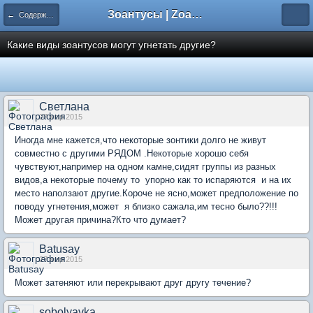
Зоантусы | Zoasfan.ru
← Содержание
Какие виды зоантусов могут угнетать другие?
Светлана
27 мар 2015
Иногда мне кажется,что некоторые зонтики долго не живут
совместно с другими РЯДОМ .Некоторые хорошо себя
чувствуют,например на одном камне,сидят группы из разных
видов,а некоторые почему то упорно как то испаряются и на их
место наползают другие.Короче не ясно,может предположение по
поводу угнетения,может я близко сажала,им тесно было??!!!
Может другая причина?Кто что думает?
Batusay
27 мар 2015
Может затеняют или перекрывают друг другу течение?
sobolyavka