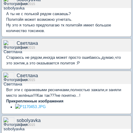
27 мар 2015
А ты не с полькой рядом сажаешь?
Политойя может возможно угнетать.
Ну это я только предполагаю тк политойя имеет большое
количество токсинов.
Светлана
27 мар 2015
Стараюсь не рядом,иногда может просто ошибаюсь,думаю,что
это зонтик,а это оказывается политоя :P
Светлана
27 мар 2015
Вот эти с оранжевыми ресничками,полностью зажали,и заняли
место зелёных!!!Как так???не понятно...!
Прикрепленные изображения
sobolyavka
27 мар 2015