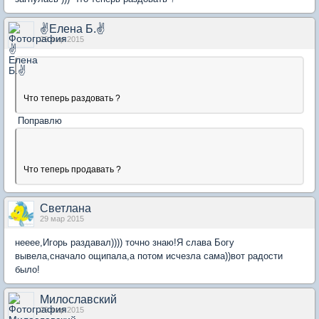
✌Елена Б.✌
29 мар 2015
Что теперь раздовать ?
Поправлю
Что теперь продавать ?
Светлана
29 мар 2015
нееее,Игорь раздавал)))) точно знаю!Я слава Богу
вывела,сначало ощипала,а потом исчезла сама))вот радости
было!
Милославский
29 мар 2015