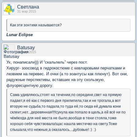
Светлана
31 мар 2015
Как эти зонтики называются?
Lunar Eclipse
Batusay
31 мар 2015
Ух, понаписали))) И “скальпель” через пост.
Хирург- зоосовод в гидрокостюме с кевларовыми перчатками и
лезвием на перевес. И очки (а то зоантусы как плюнут). Вот они,
радужные перспективы, вставших на эту скользкую,
флуоресцентную дорогу.
Сама удивляюсь,стоят на течении,по середине,свет на прямую
падает,я её как с первого дня прилипила,так и не трогала,а вот
вторую не судьба,то падала,то туда её,то сюда её,думала кони
склеит,нет...деревянная!!!!сунула как попало в щель,а ей всё ни по
чём!когда для неё места не было,вообще в тени стояла,тоже
хорошо себя чувствовала!щас нашла местечко на свету.Тоже
слышала,что нежные,а оказалось....дубовые! :) :)