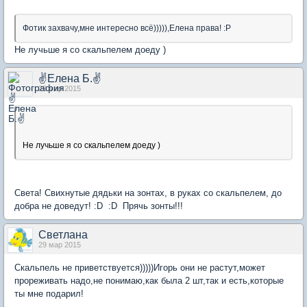
Фотик захвачу,мне интересно всё))))),Елена права! :P
Не лучьше я со скальпелем доеду )
✌Елена Б.✌
29 мар 2015
Не лучьше я со скальпелем доеду )
Света! Свихнутые дядьки на зонтах, в руках со скальпелем, до
добра не доведут! :D :D Прячь зонты!!!
Светлана
29 мар 2015
Скальпель не приветствуется)))))Игорь они не растут,может
прореживать надо,не понимаю,как была 2 шт,так и есть,которые
ты мне подарил!