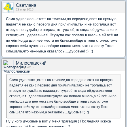
Светлана
29 мар 2015
Сама удивляюсь,стоят на течении,по середине,свет на прямую
падает,я её как с первого дня прилипила,так и не трогала,а вот
вторую не судьба,то падала,то туда её,то сюда её,думала кони
склеит,нет...деревянная!!!!сунула как попало в щель,а ей всё ни
по чём!когда для неё места не было,вообще в тени стояла,тоже
хорошо себя чувствовала!щас нашла местечко на свету.Тоже
слышала,что нежные,а оказалось....дубовые! :) :)
Милославский
29 мар 2015
Сама удивляюсь,стоят на течении,по середине,свет на прямую
падает,я её как с первого дня прилипила,так и не трогала,а вот
вторую не судьба,то падала,то туда её,то сюда её,думала кони
склеит,нет...деревянная!!!!сунула как попало в щель,а ей всё ни по
чём!когда для неё места не было,вообще в тени стояла,тоже
хорошо себя чувствовала!щас нашла местечко на свету.Тоже
слышала,что нежные,а оказалось....дубовые! :) :)
Ну у кого дубовые а вот у меня трагедия ) Последняя ксюха
загнулась ))) Что теперь раздовать ?