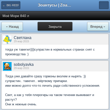
Зоантусы | Zoasfan.ru
← BIG REEF
Моё Море 840 л
« Назад
Закрыта
Вперед »
Светлана
29 мар 2015
тогда уж тавегил))))супрастин в нормальных странах снят с
производства :)
sobolyavka
29 мар 2015
Тогда уже давайте сразу гормоны вколем и нырять :))
супрастин.. тавегил.. мёртвому припарки.
ими можно долго что-то лечить ради собственного успокоения.
Свет, а как у тебя плерогиры на таком течении выживают и
растут?
Они ж нежные очень.