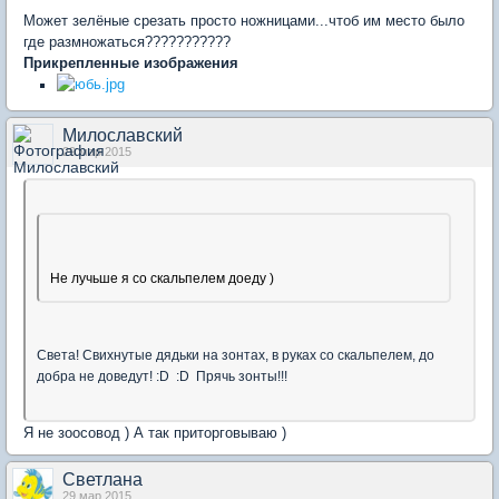
Может зелёные срезать просто ножницами...чтоб им место было
где размножаться???????????
Прикрепленные изображения
Милославский
29 мар 2015
Не лучьше я со скальпелем доеду )
Света! Свихнутые дядьки на зонтах, в руках со скальпелем, до
добра не доведут! :D :D Прячь зонты!!!
Я не зоосовод ) А так приторговываю )
Светлана
29 мар 2015