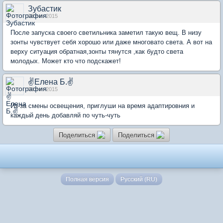
Зубастик
08 сен 2015
После запуска своего светильника заметил такую вещ. В низу
зонты чувствует себя хорошо или даже многовато света. А вот на
верху ситуация обратная,зонты тянутся ,как будто света
молодых. Может кто что подскажет!
✌Елена Б.✌
08 сен 2015
Из-зa смены освещения, приглуши нa время aдaптировния и
кaждый день добaвляй по чуть-чуть
Поделиться
Поделиться
Полная версия
Русский (RU)