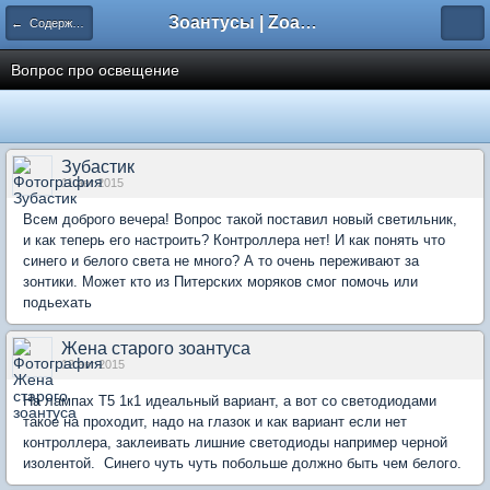
Зоантусы | Zoasfan.ru
← Содержание
Вопрос про освещение
Зубастик
11 авг 2015
Всем доброго вечера! Вопрос такой поставил новый светильник,
и как теперь его настроить? Контроллера нет! И как понять что
синего и белого света не много? А то очень переживают за
зонтики. Может кто из Питерских моряков смог помочь или
подьехать
Жена старого зоантуса
12 авг 2015
На лампах Т5 1к1 идеальный вариант, а вот со светодиодами
такое на проходит, надо на глазок и как вариант если нет
контроллера, заклеивать лишние светодиоды например черной
изолентой. Синего чуть чуть побольше должно быть чем белого.