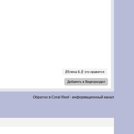
✌Елена Б.✌ это нравится
Добавить в Видеораздел
Обратно в Coral Reef - информационный канал