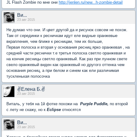
JL Flash Zombie по мне они
http://jenlen.ru/new...h-zombie-detail
Ви...
23 авг 2015
Не думаю что они. И цвет другой да и рисунок совсем не похож.
Там от серединки к ресничкам идут еле видные оранжевые
вкрапления, чем ближе к ресницам, тем их больше,
Первая полоска и вторая у основания ресниц ярко оранжевая , на
средней части реснички т.е третья полоска светло оранжевая и
на кончик ресницы светло оранжевый. Как раз при лунном свете
свело оранжевый виден как оранжевый но другого оттенка чем
основания ресниц, а при белом и синем как ели различимая
тускленькая полосочка
✌Елена Б.✌
23 авг 2015
Виталь, у тебя на 1й фотке похожи на
Purple Puddle,
по второй
с лету не скажу, но к
Eclipse
относятся
Ви...
23 авг 2015