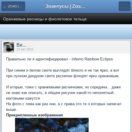
Зоантусы | Zoasfan.ru
← ZOAS ID. Идентификация морф
Оранжевые ресницы и фиолетовое тельце.
Ви...
23 авг 2015
Правильно ли я идентифицировал - Inferno Rainbow Eclipse.
При синем и белом свете выглядят блекло и не так ярко, а вот
при лунном диодном свете реснички флюрят ярко оранжевым.
И вторые, тоже с оранжевыми ресничками, но середина... даже
не знаю как описать, в общем рисунок какой-то непонятный...
матовыми кажутся.
На фото с лева как раз они, а с права это те о которых написал
выше.
Прикрепленные изображения