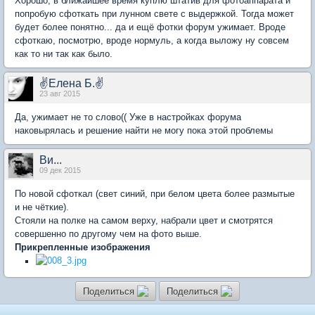
Хорошо, в ближайшее время куплю штатив для фотоаппарата и
попробую сфоткать при лунном свете с выдержкой. Тогда может
будет более понятно... да и ещё фотки форум ужимает. Вроде
сфоткаю, посмотрю, вроде нормуль, а когда выложу ну совсем
как то ни так как было.
✌Елена Б.✌
23 авг 2015
Да, ужимает не то слово(( Уже в настройках форума
наковырялась и решение найти не могу пока этой проблемы
Ви...
09 дек 2015
По новой сфоткал (свет синий, при белом цвета более размытые
и не чёткие).
Стояли на полке на самом верху, набрали цвет и смотрятся
совершенно по другому чем на фото выше.
Прикрепленные изображения
Поделиться
Поделиться