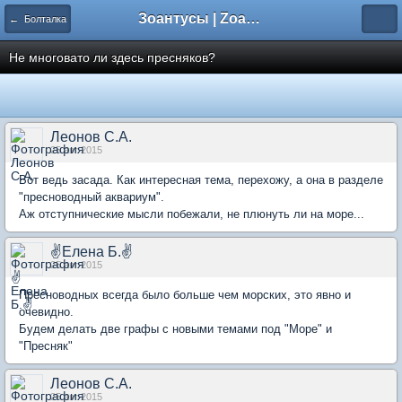
Зоантусы | Zoasfan.ru
← Болталка
Не многовато ли здесь пресняков?
Леонов С.А.
25 авг 2015
Вот ведь засада. Как интересная тема, перехожу, а она в разделе
"пресноводный аквариум".
Аж отступнические мысли побежали, не плюнуть ли на море...
✌Елена Б.✌
25 авг 2015
Пресноводных всегда было больше чем морских, это явно и
очевидно.
Будем делать две графы с новыми темами под "Море" и
"Пресняк"
Леонов С.А.
25 авг 2015