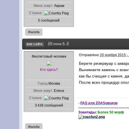
Меня зовут:
Акрам
Страна:
5 сообщений
Жалоба
✌Елена Б.✌
ВНЕ САЙТА
Отправлено
20 ноября 2015 -
Фиолетовый человек
Берете резервуар с аквар
Вынимаете камень с зоант
Кто здесь?
как бы счищая с камня, д
После всех процедур опол
Город
Москва
Меня зовут:
Елена
Страна:
-
FAQ для ZOASоводов
3 438 сообщений
-------------------------------------------
Зоантиды:
Более 50 морф
Жалоба