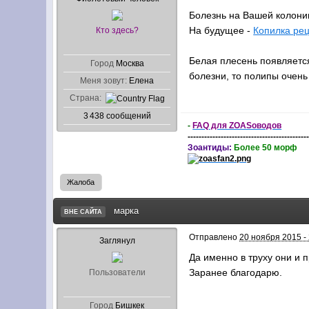
Болезнь на Вашей колони
На будущее -
Копилка ре
Кто здесь?
Белая плесень появляется
Город
Москва
болезни, то полипы очень
Меня зовут:
Елена
Страна:
3 438 сообщений
-
FAQ для ZOASоводов
-------------------------------------------
Зоантиды:
Более 50 морф
Жалоба
марка
ВНЕ САЙТА
Отправлено
20 ноября 2015 -
Заглянул
Да именно в труху они и 
Заранее благодарю.
Пользователи
Город
Бишкек