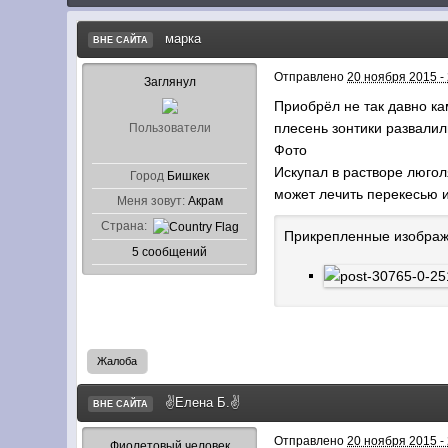
марка
ВНЕ САЙТА
Отправлено
20 ноября 2015 -
Заглянул
Приобрёл не так давно ка
плесень зонтики развалил
Пользователи
Фото
Искупал в растворе люгол
Город
Бишкек
может лечить перекесью 
Меня зовут:
Акрам
Страна:
Прикрепленные изобра
5 сообщений
Жалоба
✌Елена Б.✌
ВНЕ САЙТА
Отправлено
20 ноября 2015 -
Фиолетовый человек