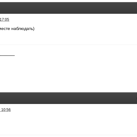
 17:05
месте наблюдать)
-------------
 10:56