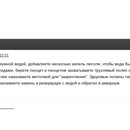
 22:21
иумной водой, добавляете несколько капель люголя, чтобы вода был
идами, берете пинцет и пинцетом захватываете трухлявый полип и 
алее смахиваете кисточкой для "закрепления". Здоровые полипы та
аскиваете камень в резервуаре с водой и обратно в аквариум
-------------