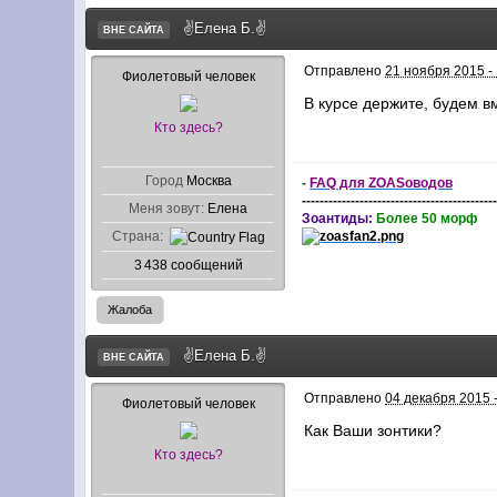
✌Елена Б.✌
ВНЕ САЙТА
Отправлено
21 ноября 2015 -
Фиолетовый человек
В курсе держите, будем в
Кто здесь?
Город
Москва
-
FAQ для ZOASоводов
-------------------------------------------
Меня зовут:
Елена
Зоантиды:
Более 50 морф
Страна:
3 438 сообщений
Жалоба
✌Елена Б.✌
ВНЕ САЙТА
Отправлено
04 декабря 2015 -
Фиолетовый человек
Как Ваши зонтики?
Кто здесь?