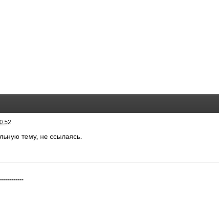
0:52
льную тему, не ссылаясь.
-------------