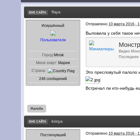
flaya
ВНЕ САЙТА
Отправлено
10 марта 2016 - 1
Искушённый
Выловила у себя такое н
Пользователи
Монст
Видео Мон
Город
Minsk
Последнее 
Меня зовут:
Мария
Страна:
Это пресловутый палоло 
246 сообщений
Встречал ли кто-нибудь е
Жалоба
krinya
ВНЕ САЙТА
Отправлено
10 марта 2016 - 1
Постигнувший