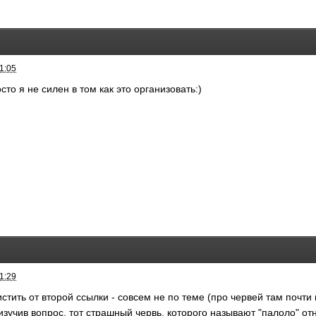
1:05
то я не силен в том как это организовать:)
1:29
тить от второй ссылки - совсем не по теме (про червей там почти н
изучив вопрос, тот страшный червь, которого называют "палоло" от