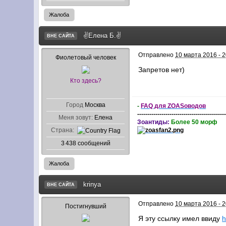
Жалоба
✌Елена Б.✌
ВНЕ САЙТА
Отправлено
10 марта 2016 - 2
Фиолетовый человек
Запретов нет)
Кто здесь?
Город
Москва
-
FAQ для ZOASоводов
-------------------------------------------
Меня зовут:
Елена
Зоантиды:
Более 50 морф
Страна:
3 438 сообщений
Жалоба
krinya
ВНЕ САЙТА
Отправлено
10 марта 2016 - 2
Постигнувший
Я эту ссылку имел ввиду
h