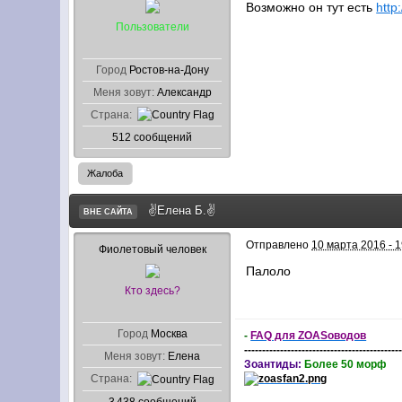
Возможно он тут есть
http
Пользователи
Город
Ростов-на-Дону
Меня зовут:
Александр
Страна:
512 сообщений
Жалоба
✌Елена Б.✌
ВНЕ САЙТА
Отправлено
10 марта 2016 - 1
Фиолетовый человек
Палоло
Кто здесь?
Город
Москва
-
FAQ для ZOASоводов
-------------------------------------------
Меня зовут:
Елена
Зоантиды:
Более 50 морф
Страна: