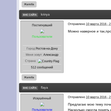
Жалоба
krinya
ВНЕ САЙТА
Отправлено
10 марта 2016 - 2
Постигнувший
Можно наверное и так,прос
Пользователи
Город
Ростов-на-Дону
Меня зовут:
Александр
Страна:
512 сообщений
Жалоба
flaya
ВНЕ САЙТА
Отправлено
10 марта 2016 - 2
Искушённый
Предлагаю мою тему почис
Насколько смогла понять 
Пользователи