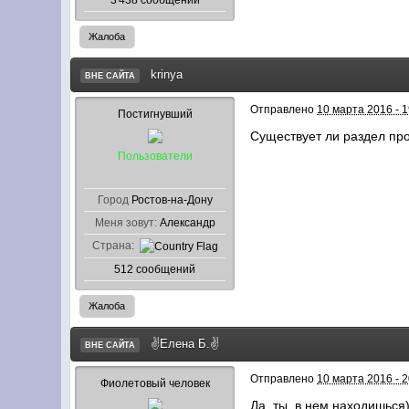
3 438 сообщений
Жалоба
krinya
ВНЕ САЙТА
Отправлено
10 марта 2016 - 1
Постигнувший
Существует ли раздел пр
Пользователи
Город
Ростов-на-Дону
Меня зовут:
Александр
Страна:
512 сообщений
Жалоба
✌Елена Б.✌
ВНЕ САЙТА
Отправлено
10 марта 2016 - 2
Фиолетовый человек
Да, ты в нем находишься