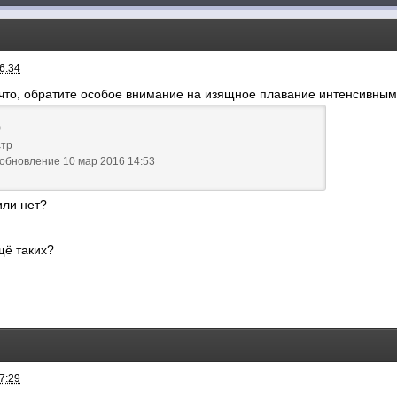
6:34
ечто, обратите особое внимание на изящное плавание интенсивны
р
стр
обновление 10 мар 2016 14:53
или нет?
щё таких?
7:29