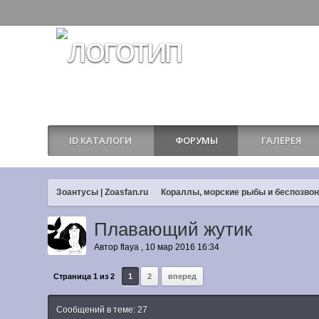
ID КАТАЛОГИ
ФОРУМЫ
ГАЛЕРЕЯ
Зоантусы | Zoasfan.ru
Кораллы, морские рыбы и беспозво
Плавающий жутик
Автор
flaya
,
10 мар 2016 16:34
Страница 1 из 2
1
2
вперед
Сообщений в теме: 27