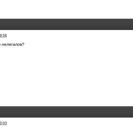
9:58
о нелегалов?
0:03
)