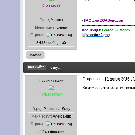
Кто здесь?
Город
Москва
-
FAQ для ZOASоводов
-------------------------------------------
Меня зовут:
Елена
Зоантиды:
Более 50 морф
Страна:
3 438 сообщений
Жалоба
krinya
ВНЕ САЙТА
Отправлено
10 марта 2016 - 2
Постигнувший
Какие ссылки можно разм
Пользователи
Город
Ростов-на-Дону
Меня зовут:
Александр
Страна:
512 сообщений