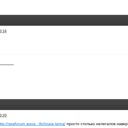
0:16
-------------
0:20
ttp://seaforum.aqua...tlichnaja-tema/
просто столько нелегалов навер