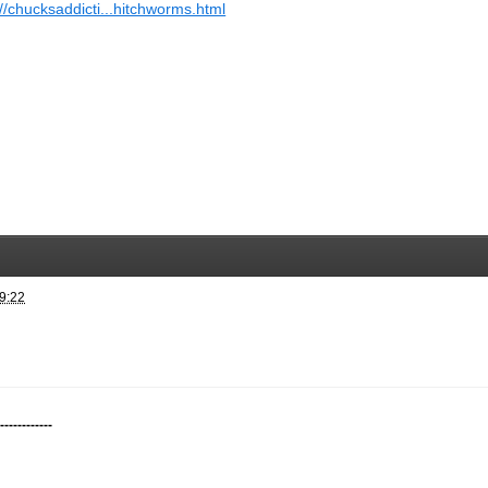
://chucksaddicti...hitchworms.html
9:22
-------------