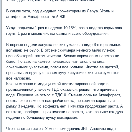
В сампе хета, под диодным прожектором из Леруа. Уголь и
антифос от Аквафорест. Бой ЖК.
Уход:
подмены 1 раз в неделю 10-15%, раз в неделю взрыхляю
грунт, 1 раз в месяц чистка сампа и всего оборудования.
В первые недели запуска всяких ужасов в виде бактериальных
вспышек не было. В отсеке скиммера немного было пленок
ционобактерий, потом исчезли. Всяких коричневых налетов не
было. Но зато на камнях появилась нитчатка, сначала
локальными участками, потом все больше. Чистил ее щеткой,
пропалывал вручную, завел кучу хирургических инструментов -
все напрасно.
Как ни странно в медицинской дистиллированной воде в
промышленной упаковке ТДС оказался, решил, что причина в
воде. Перешел на осмос с ТДС 0. Сменил соль на Аквафорест,
несколько раз менял настройки света, не кормил кораллы и
рыбку 3 недели. Но эффекта нет. Нитчатка продолжает расти. А
вот хета, наоборот - практически не растет, хотя раньше каждую
неделю по большому пучку выкидывал.
Что касается тестов. У меня чемоданчик JBL. Анализы воды