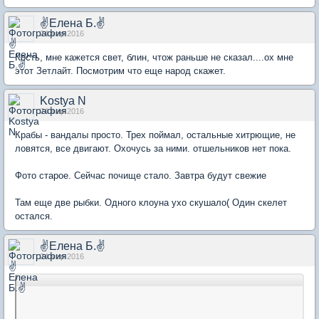
✌Елена Б.✌
24 мар 2016
Кость, мне кажется свет, блин, чтож раньше не сказал....ох мне
этот Зетлайт. Посмотрим что еще народ скажет.
Kostya N
24 мар 2016
Крабы - вандалы просто. Трех поймал, остальные хитрющие, не
ловятся, все двигают. Охочусь за ними. отшельников нет пока.
Фото старое. Сейчас почище стало. Завтра будут свежие
Там еще две рыбки. Одного клоуна ухо скушало( Один скелет
остался.
✌Елена Б.✌
24 мар 2016