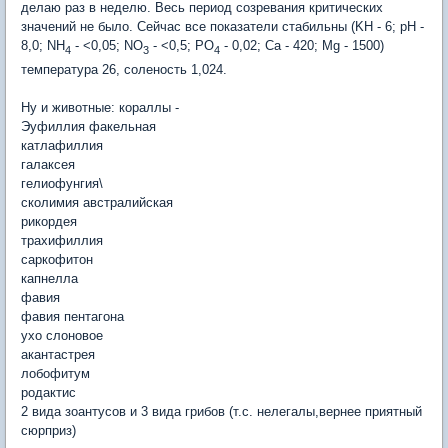
делаю раз в неделю. Весь период созревания критических
значений не было. Сейчас все показатели стабильны (KH - 6; pH -
8,0; NH
- <0,05; NO
- <0,5; PO
- 0,02; Ca - 420; Mg - 1500)
4
3
4
температура 26, соленость 1,024.
Ну и животные: кораллы -
Эуфиллия факельная
катлафиллия
галаксея
гелиофунгия\
сколимия австралийская
рикордея
трахифиллия
саркофитон
капнелла
фавия
фавия пентагона
ухо слоновое
акантастрея
лобофитум
родактис
2 вида зоантусов и 3 вида грибов (т.с. нелегалы,вернее приятный
сюрприз)