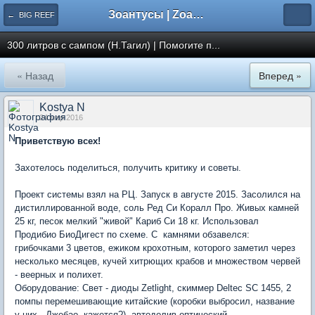
Зоантусы | Zoasfan.ru
← BIG REEF
300 литров с сампом (Н.Тагил) | Помогите п...
« Назад
Вперед »
Kostya N
24 мар 2016
Приветствую всех!
Захотелось поделиться, получить критику и советы.
Проект системы взял на РЦ. Запуск в августе 2015. Засолился на
дистиллированной воде, соль Ред Си Коралл Про. Живых камней
25 кг, песок мелкий "живой" Кариб Си 18 кг. Использовал
Продибио БиоДигест по схеме. С камнями обзавелся:
грибочками 3 цветов, ежиком крохотным, которого заметил через
несколько месяцев, кучей хитрющих крабов и множеством червей
- веерных и полихет.
Оборудование: Свет - диоды Zetlight, скиммер Deltec SC 1455, 2
помпы перемешивающие китайские (коробки выбросил, название
у них , Джебао, кажется?), автодолив оптический.