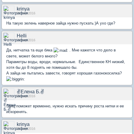
krinya
24 мар 2016
На такую зелень наверное зайца нужно пускать:)А ухо где?
Helli
24 мар 2016
Да, нитчатка та еще бяка
. Мне кажется что дело в
свете, может белого много?
Параметры воды, вроди, нормальные. Единственное КН низкий,
хотя бы до 8 поднять не помешало бы.
А зайца не пытались завести, говорят хорошая газонокосилка?
✌Елена Б.✌
24 мар 2016
Заяц поможет временно, нужно искать причину роста нитки и ее
искоренять.
krinya
24 мар 2016