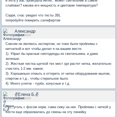
и хета у вас проиграла нитке, может светильник в сампе
слабоват? какова его мощность и цветовая температура?
Сорри, счас увидел что тесты JBL
попробуйте померить салифертом
Александр
24 мар 2016
Совсем не являюсь экспертом, но тоже были проблемы с
нитчаткой и вот чтобы делал я на вашем месте:
1). Убрал бы красные светодиоды из светильника, и даже
зеленые;
2). Жесткая чистка щеткой тех мест где растет нитка, желательно
счистить 1-2 мм. камня;
3). Хорошенько отмыть и оттереть от нитки оборудование мылом,
спиртом и т.д., чтобы стерильное было.
4). Много улиток - турбо, конусные и т.д.
✌Елена Б.✌
24 мар 2016
Рус, уголь с фосом норм, сама сижу на них. Проблема с ниткой у
Кости еще образовалась до смены на эту линейку.