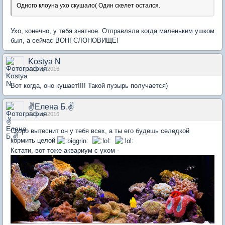
Одного клоуна ухо скушало( Один скелет остался.
Ухо, конечно, у тебя знатное. Отправляла когда маленьким ушком
был, а сейчас ВОН! СЛОНОВИЩЕ!
Kostya N
24 мар 2016
Вот когда, оно кушает!!!! Такой пузырь получается)
✌Елена Б.✌
24 мар 2016
Скоро вытеснит он у тебя всех, а ты его будешь селедкой
кормить целой
Кстати, вот тоже аквариум с ухом -