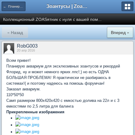
Зоантусы | Zoasfan.ru
← Планирую ZOASятник
Коллекционный ZOASятник с нуля с вашей пом...
« Назад
Вперед »
RobG003
20 апр 2016
Всем привет!
Планирую аквариум для эксклюзивных зоантусов и рекордей
Флорид, ну и может немного ярких лпс!;) но есть ОДНА
БОЛЬШАЯ ПРОБЛЕМА! Я практически не разбираюсь в
системах!( и поэтому надеюсь на помошь форумчан!
Заказал аквариум.
110*50*50
Самп размером 800х420х420 с емкостью долива на 22л и с 3
емкостями по 2,5 литра для балинга
Прикрепленные изображения