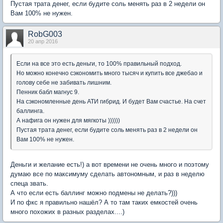
Пустая трата денег, если будите соль менять раз в 2 недели он
Вам 100% не нужен.
RobG003
20 апр 2016
Если на все это есть деньги, то 100% правильный подход.
Но можно конечно сэкономить много тысяч и купить все джебао и
голову себе не забивать лишним.
Пенник бабл магнус 9.
На сэкономленные день АТИ гибрид. И будет Вам счастье. На счет
баллинга.
А нафига он нужен для мягкоты ))))))
Пустая трата денег, если будите соль менять раз в 2 недели он
Вам 100% не нужен.
Деньги и желание есть!) а вот времени не очень много и поэтому
думаю все по максимуму сделать автономным, и раз в неделю
спеца звать.
А что если есть баллинг можно подмены не делать?)))
И по фкс я правильно нашёл? А то там таких емкостей очень
много похожих в разных разделах....)