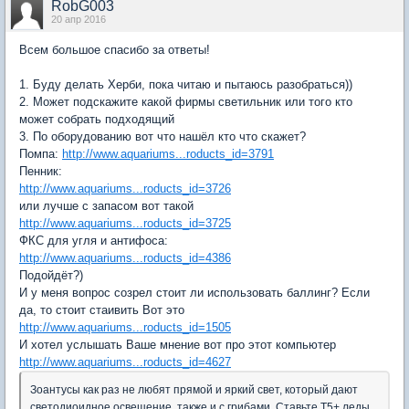
RobG003
20 апр 2016
Всем большое спасибо за ответы!
1. Буду делать Херби, пока читаю и пытаюсь разобраться))
2. Может подскажите какой фирмы светильник или того кто
может собрать подходящий
3. По оборудованию вот что нашёл кто что скажет?
Помпа:
http://www.aquariums...roducts_id=3791
Пенник:
http://www.aquariums...roducts_id=3726
или лучше с запасом вот такой
http://www.aquariums...roducts_id=3725
ФКС для угля и антифоса:
http://www.aquariums...roducts_id=4386
Подойдёт?)
И у меня вопрос созрел стоит ли использовать баллинг? Если
да, то стоит стаивить Вот это
http://www.aquariums...roducts_id=1505
И хотел услышать Ваше мнение вот про этот компьютер
http://www.aquariums...roducts_id=4627
Зоантусы как раз не любят прямой и яркий свет, который дают
светодиоидное освещение, также и с грибами. Ставьте Т5+ леды.