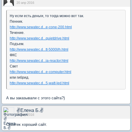
20 апр 2016
Ну если есть деньги, то тогда можно вот так.
Пенник.
http://www.sewatec.d...e-cone-200.html
Течение.
http://www.sewatec.d...quietdrive.html
Подъем.
http://www.sewatec.d...tt-5000l/h.html
ФКС
http://www.sewatec.d...ia-reactor.html
Свет
http://www.sewatec.d...e-computer.html
или гибрид.
http://www.sewatec.d...5-watt-led.html
А вы заказывали с этого сайта?)
✌Елена Б.✌
20 апр 2016
Севатек хороший сайт.