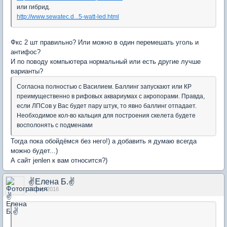
или гибрид.
http://www.sewatec.d...5-watt-led.html
Фкс 2 шт правильно? Или можно в один перемешать уголь и
антифос?
И по поводу компьютера нормальный или есть другие лучше
варианты?
Согласна полностью с Василием. Баллинг запускают или КР
преимущественно в рифовых аквариумах с акропорами. Правда,
если ЛПСов у Вас будет пару штук, то явно баллинг отпадает.
Необходимое кол-во кальция для построения скелета будете
восполонять с подменами
Тогда пока обойдёмся без него!) а добавить я думаю всегда
можно будет...)
А сайт jenlen к вам относится?)
✌Елена Б.✌
20 апр 2016