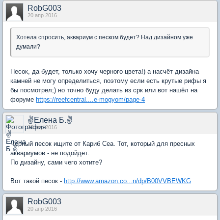
RobG003
20 апр 2016
Хотела спросить, аквариум с песком будет? Над дизайном уже
думали?
Песок, да будет, только хочу черного цвета!) а насчёт дизайна
камней не могу определиться, поэтому если есть крутые рифы я
бы посмотрел;) но точно буду делать из срк или вот нашёл на
форуме
https://reefcentral....e-mogyom/page-4
✌Елена Б.✌
20 апр 2016
Черный песок ищите от Кариб Сеа. Тот, который для пресных
аквариумов - не подойдет.
По дизайну, сами чего хотите?
Вот такой песок -
http://www.amazon.co...n/dp/B00VVBEWKG
RobG003
20 апр 2016