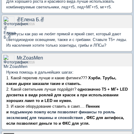
Для хорошего роста и красивого вида лучше использовать
комбинируемые светильники, лед+т5, лед+МГ+т5, мг+т5.
✌Елена Б.✌
20 апр 2016
Зоантусы как раз не любят прямой и яркий свет, который дают
светодиоидное освещение, также и с грибами. Ставьте Т5+ леды.
Из населения хотите только зоантиды, грибы и ЛПСы?
Mr.ZoasMen
20 апр 2016
Нужна помощь в дальнейших шагах:
1. Какой перелив лучше и какие фитинги???
Хэрби. Трубы,
какие дырки заказали такие и ставить.
2. Какой светильник лучше подойдёт?
однозначно Т5 + МГ+ LED
досветка в виде роялей для красок а при использовании
хороших ламп то и LED не нужен.
3. И какое оборудование ставить в самп....
Пенник
и
подъемную помпу если позволяет финансы то рояль
эксклюзив( для тишины и спокойствия
, ФКС для антифоса,
если позволяют деньги то и ФКС для угля.