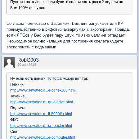
Пустая трата денег, если будите соль менять раз в 2 недели он
Вам 100% не нужен.
Согласна полностью с Василием. Баллинг запускают или КР
преимущественно в рифовых аквариумах с акропорами. Правда,
если ЛПСов у Вас будет пару штук, то явно баллинг отпадает.
Необходимое кол-во кальция для построения скелета будете
восполонять с подменами
RobG003
20 апр 2016
Ну если есть деньги, то тогда можно вот так.
Пенник.
http://www.sewatec.d...e-cone-200.html
Течение.
http://www.sewatec.d...quietdrive.html
Подъем.
http://www.sewatec.d...tt-5000l/h.html
ФКС
http://www.sewatec.d...ia-reactor.html
Свет
http://www.sewatec.d...e-computer.html