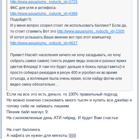
http://www.aquariums...roducts_id=3725
ФКС для угля и антифоса:
http://www.aquariums...roducts_id=4386
Подойдёт?)
И у меня вопрос созрел стоит ли использовать баллинг? Если да,
то стоит стаивить Вот это
http://www.aquariums...roducts_id=1505
И хотел услышать Ваше мнение вот про этот компьютер
http://www.aquariums...roducts_id=4627
Привет! Насчёт населения ничего не хочу загадывать, но хочу
собрать самое самое) тоесть редкие виды зоасов и разных ярких
цветов Флорид! А там что будет дальше я боюсь представить!) я
просто собирал рекордеи в ресун 400 и угробил их во время
отъезда, а коллекция была очень яркая, если найду фотки или
видео скину обязательно ...
Если на все это есть деньги, то 100% правильный подход.
Но можно конечно сэкономить много тысяч и купить все джебао и
голову себе не забивать лишним.
Пенник бабл магнус 9.
На сэкономленные день АТИ гибрид. И будет Вам счастье.
На счет баллинга.
А нафига он нужен для мягкоты ))))))