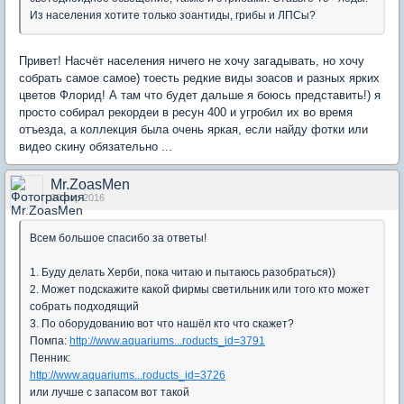
Из населения хотите только зоантиды, грибы и ЛПСы?
Привет! Насчёт населения ничего не хочу загадывать, но хочу
собрать самое самое) тоесть редкие виды зоасов и разных ярких
цветов Флорид! А там что будет дальше я боюсь представить!) я
просто собирал рекордеи в ресун 400 и угробил их во время
отъезда, а коллекция была очень яркая, если найду фотки или
видео скину обязательно ...
Mr.ZoasMen
20 апр 2016
Всем большое спасибо за ответы!
1. Буду делать Херби, пока читаю и пытаюсь разобраться))
2. Может подскажите какой фирмы светильник или того кто может
собрать подходящий
3. По оборудованию вот что нашёл кто что скажет?
Помпа:
http://www.aquariums...roducts_id=3791
Пенник:
http://www.aquariums...roducts_id=3726
или лучше с запасом вот такой