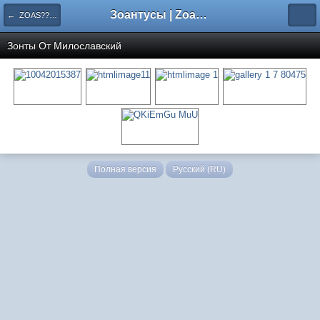
Зоантусы | Zoasfan.ru
← ZOAS?????? ????????
Зонты От
Милославский
Полная версия
Русский (RU)