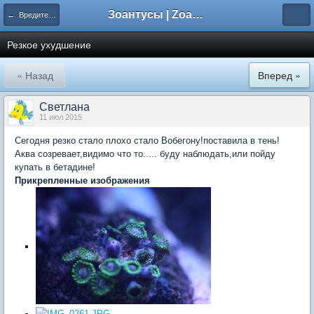
Зоантусы | Zoasfan.ru
← Вредители, болезни, лечение
Резкое ухудшение
« Назад
Вперед »
Светлана
11 июл 2015
Сегодня резко стало плохо стало Вобегону!поставила в тень!
Аква созревает,видимо что то..... буду наблюдать,или пойду
купать в бетадине!
Прикрепленные изображения