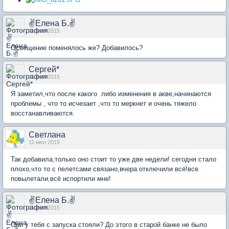
✌Елена Б.✌
11 июл 2015
Освещение поменялось же? Добавилось?
Сергей*
11 июл 2015
Я заметил,что после какого либо изменения в акве,начинаются
проблемы , что то исчезает ,что то меркнет и очень тяжело
восстанавливаются.
Светлана
11 июл 2015
Так добавила,только оно стоит то уже две недели! сегодня стало
плохо,что то с пелетсами связано,вчера отключили всё!все
повылетали,всё испортили мне!
✌Елена Б.✌
11 июл 2015
Они у тебя с запуска стояли? До этого в старой банке не было