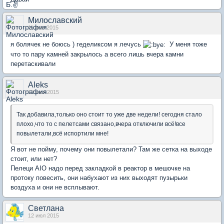
Милославский
11 июл 2015
я болячек не боюсь ) геделиксом я лечусь
У меня тоже
что то пару камней закрылось а всего лишь вчера камни
перетаскивали
Aleks
12 июл 2015
Так добавила,только оно стоит то уже две недели! сегодня стало
плохо,что то с пелетсами связано,вчера отключили всё!все
повылетали,всё испортили мне!
Я вот не пойму, почему они повылетали? Там же сетка на выходе
стоит, или нет?
Пелеци AIO надо перед закладкой в реактор в мешочке на
протоку повесить, они набухают из них выходят пузырьки
воздуха и они не всплывают.
Светлана
12 июл 2015