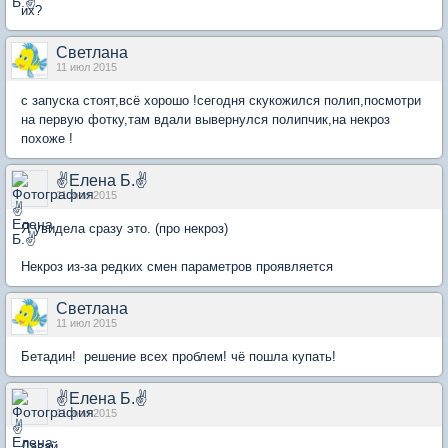
их?
Светлана
11 июл 2015
с запуска стоят,всё хорошо !сегодня скукожился полип,посмотри
на первую фотку,там вдали вывернулся полипчик,на некроз
похоже !
✌Елена Б.✌
11 июл 2015
Я увидела сразу это. (про некроз)
Некроз из-за редких смен параметров проявляется
Светлана
11 июл 2015
Бетадин! решение всех проблем! чё пошла купать!
✌Елена Б.✌
11 июл 2015
Давай