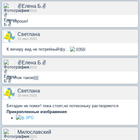
✌Елена Б.✌
12 июл 2015
Ну хорошо!
Светлана
12 июл 2015
К вечеру вид не потребный!фу...
✌Елена Б.✌
13 июл 2015
Да чтож такое((((
Светлана
16 июл 2015
Бетадин не помог! пока стоят,но потихоньку растворяются
Прикрепленные изображения
Милославский
16 июл 2015