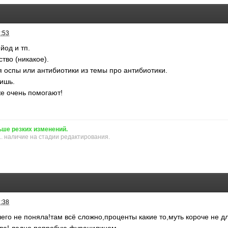
1:53
йод и тп.
тво (никакое).
я оспы или антибиотики из темы про антибиотики.
чишь.
же очень помогают!
ьше резких изменений.
.. наличие на стадии редактирования.
2:38
его не поняла!там всё сложно,проценты какие то,муть короче не д