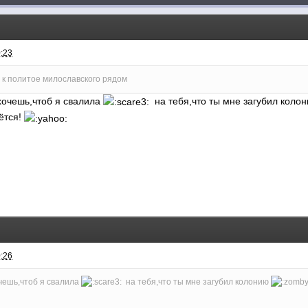
0:23
 к политое милославского рядом
,хочешь,чтоб я свалила
на тебя,что ты мне загубил коло
ётся!
0:26
очешь,чтоб я свалила
на тебя,что ты мне загубил колонию