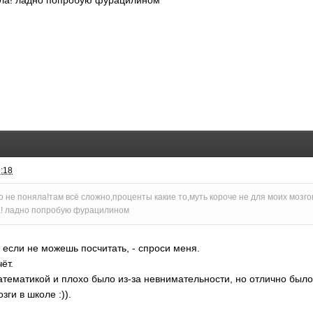
ла! ладно попробую фурацилином
9:18
о не поняла!там всё сложно,проценты какие то,муть короче не для моих мозго
! ладно попробую фурацилином
, если не можешь посчитать, - спроси меня.
ёт.
тематикой и плохо было из-за невнимательности, но отлично было
зги в школе :)).