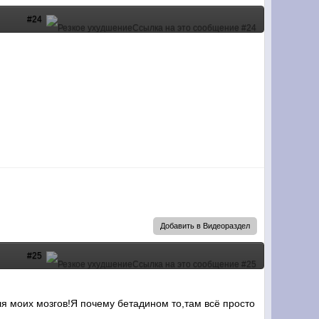
#24
Добавить в Видеораздел
#25
ля моих мозгов!Я почему бетадином то,там всё просто