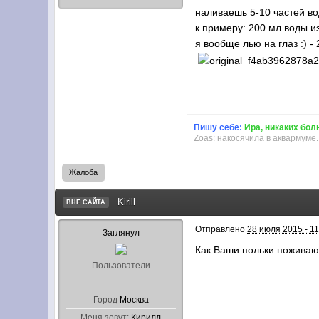
наливаешь 5-10 частей вод
к примеру: 200 мл воды из
я вообще лью на глаз :) 
Пишу себе:
Ира, никаких бол
Zoas: накосячила в аквармуме.
Жалоба
Kirill
ВНЕ САЙТА
Отправлено
28 июля 2015 - 11
Заглянул
Как Ваши польки поживаю
Пользователи
Город
Москва
Меня зовут:
Кирилл