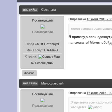
Светлана
ВНЕ САЙТА
Отправлено
16 июля 2015 - 0
Постигнувший
может завтра в реанимацию
Пользователи
Я привезу,а если сдохнут
пансионате! Может обойд
Город
Санкт-Петербург
Меня зовут:
Светлана
Страна:
674 сообщений
Жалоба
Милославский
ВНЕ САЙТА
Отправлено
16 июля 2015 - 0
Постигнувший
Я привезу,а если сдохнут,х
Пользователи
обойдётся!