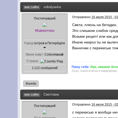
sobolyavka
ВНЕ САЙТА
Отправлено
16 июля 2015 - 0
Постигнувший
Света, плюнь на бетадин, 
Это слишком слабое средс
Модераторы
Возьми рецепт или как дл
Иначе некроз ты не выле
Город
остров в Петербурге
Ванночки с перекисью то
☂
Меня зовут:
Соболявка✿
Страна:
Пишу себе:
Ира, никаких бол
1 112 сообщений
Zoas: накосячила в аквармуме.
Жалоба
Светлана
ВНЕ САЙТА
Отправлено
16 июля 2015 - 0
Постигнувший
с перекисью я вообще нич