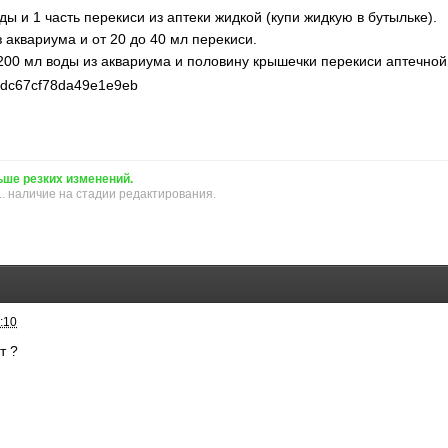
ы и 1 часть перекиси из аптеки жидкой (купи жидкую в бутыльке).
 аквариума и от 20 до 40 мл перекиси.
- 200 мл воды из аквариума и половину крышечки перекиси аптечной
ьше резких изменений.
.. наличие на стадии редактирования.
:10
т ?