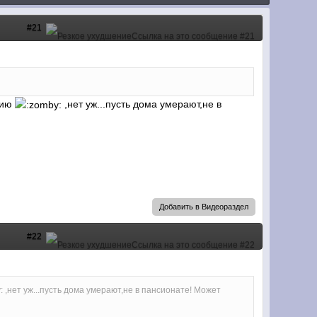
#21
нию
,нет уж...пусть дома умерают,не в
Добавить в Видеораздел
#22
,нет уж...пусть дома умерают,не в пансионате! Может