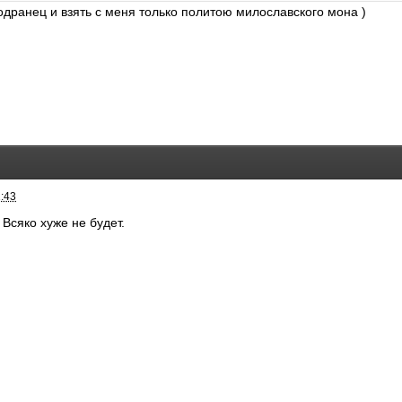
лодранец и взять с меня только политою милославского мона )
1:43
 Всяко хуже не будет.