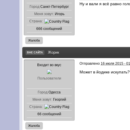
Ну и вали я всё равно го
Город
Санкт-Петербург
Меня зовут:
Игорь
Страна:
666 сообщений
Жалоба
Жорик
ВНЕ САЙТА
Отправлено
16 июля 2015 - 0
Входит во вкус
Может в йодике искупать?
Пользователи
Город
Одесса
Меня зовут:
Георгий
Страна:
66 сообщений
Жалоба