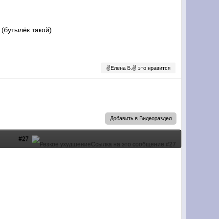
 (бутылёк такой)
✌Елена Б.✌ это нравится
Добавить в Видеораздел
#27