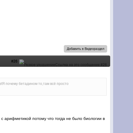
Добавить в Видеораздел
#26
в!Я почему бетадином то,там всё просто
 с арифметикой потому что тогда не было биологии в