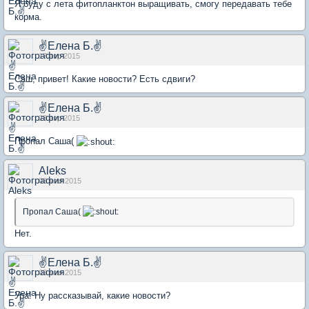
Я буду с лета фитопланктон выращивать, смогу передавать тебе
корма.
✌Елена Б.✌
17 апр 2015
Саш, привет! Какие новости? Есть сдвиги?
✌Елена Б.✌
23 апр 2015
Пропал Саша(
Aleks
03 мая 2015
Пропал Саша(
Нет.
✌Елена Б.✌
03 мая 2015
Ура! Ну рассказывай, какие новости?