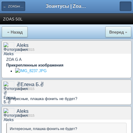
Зоантусы | Zoasfan.ru
← ZOASятники форумчан
ZOAS 50L
« Назад
Вперед »
Aleks
10 апр 2015
ZOA G A
Прикрепленные изображения
✌Елена Б.✌
10 апр 2015
Интересные, плашка фонить не будет?
Aleks
10 апр 2015
Интересные, плашка фонить не будет?