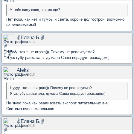
У тебя вижу слив, а самп где?
Нет пока. как нет и тумбы и света, короче долгострой, возможно
не реализуемый.....
✌Елена Б.✌
12 апр 2015
Нуууу..так я не играю((( Почему не реализуемо?
Я уж губу раскатала, думала Саша порадует зоасадом(
Aleks
13 апр 2015
Нуууу..так я не играю((( Почему не реализуемо?
Я уж губу раскатала, думала Саша порадует зоасадом(
Не знаю пока как реализовать экспорт питательных в-в.
Система очень маленькая.
✌Елена Б.✌
13 апр 2015