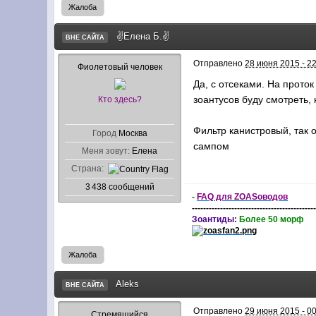
Жалоба
✌Елена Б.✌
ВНЕ САЙТА
Отправлено
28 июня 2015 - 2
Фиолетовый человек
Да, с отсеками. На прото
зоантусов буду смотреть, 
Кто здесь?
Фильтр канистровый, так 
Город
Москва
сампом
Меня зовут:
Елена
Страна:
3 438 сообщений
-
FAQ для ZOASоводов
-------------------------------------------
Зоантиды:
Более 50 морф
Жалоба
Aleks
ВНЕ САЙТА
Отправлено
29 июня 2015 - 0
Стремящийся