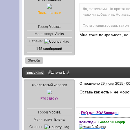
Да, с отсеками. На проток п
Пользователи
надо ли добавлять. Но аква
Фильтр канистровый, так он
Город
Москва
Меня зовут:
Aleks
Мне тоже понравился, но 
Страна:
145 сообщений
Жалоба
✌Елена Б.✌
ВНЕ САЙТА
Отправлено
29 июня 2015 - 0
Фиолетовый человек
Оставь как есть и не моро
Кто здесь?
Город
Москва
-
FAQ для ZOASоводов
-------------------------------------------
Меня зовут:
Елена
Зоантиды:
Более 50 морф
Страна: