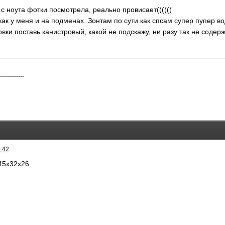
 с ноута фотки посмотрела, реально провисает((((((
ак у меня и на подменах. Зонтам по сути как спсам супер пупер во
вки поставь канистровый, какой не подскажу, ни разу так не содерж
-------------
0:42
 45х32х26