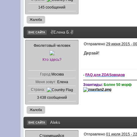
145 сообщений
Жалоба
✌Елена Б.✌
ВНЕ САЙТА
Отправлено
29 июня 2015 - 0
Фиолетовый человек
Дерзай!
Кто здесь?
Город
Москва
-
FAQ для ZOASоводов
-------------------------------------------
Меня зовут:
Елена
Зоантиды:
Более 50 морф
Страна:
3 438 сообщений
Жалоба
Aleks
ВНЕ САЙТА
Отправлено
01 июля 2015 - 2
Стремящийся