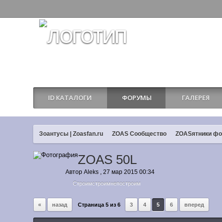
ID КАТАЛОГИ
ФОРУМЫ
ГАЛЕРЕЯ
Зоантусы | Zoasfan.ru
ZOAS Сообщество
ZOASятники ф
ZOAS 50L
Автор
Aleks
,
27 мар 2015 00:34
Строимстроимнепостроим
«
назад
Страница 5 из 6
3
4
5
6
вперед