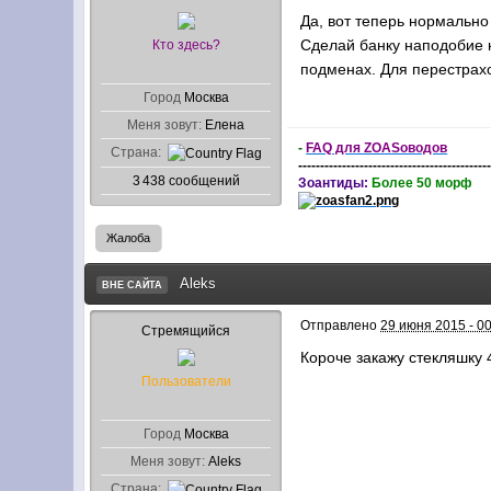
Да, вот теперь нормально
Сделай банку наподобие к
Кто здесь?
подменах. Для перестрахо
Город
Москва
Меня зовут:
Елена
-
FAQ для ZOASоводов
Страна:
-------------------------------------------
3 438 сообщений
Зоантиды:
Более 50 морф
Жалоба
Aleks
ВНЕ САЙТА
Отправлено
29 июня 2015 - 0
Стремящийся
Короче закажу стекляшку
Пользователи
Город
Москва
Меня зовут:
Aleks
Страна: