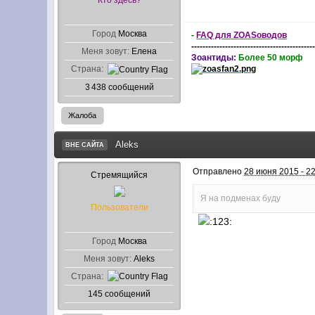
Город
Москва
-
FAQ для ZOASоводов
-------------------------------------------
Меня зовут:
Елена
Зоантиды:
Более 50 морф
Страна:
3 438 сообщений
Жалоба
Aleks
ВНЕ САЙТА
Отправлено
28 июня 2015 - 2
Стремящийся
Я на подменах буду
Пользователи
Город
Москва
Меня зовут:
Aleks
Страна:
145 сообщений