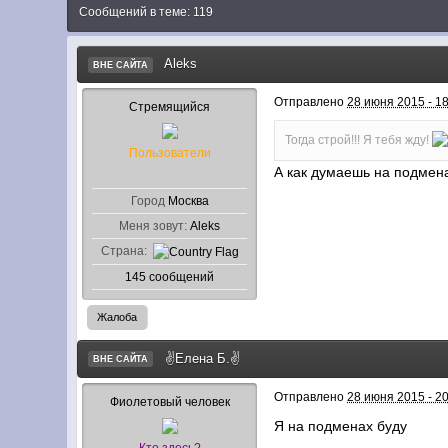
Сообщений в теме: 119
Aleks
ВНЕ САЙТА
Отправлено
28 июня 2015 - 1
Стремящийся
Тогда строй!!! Я тебя жду!
Пользователи
А как думаешь на подмен
Город
Москва
Меня зовут:
Aleks
Страна:
145 сообщений
Жалоба
✌Елена Б.✌
ВНЕ САЙТА
Отправлено
28 июня 2015 - 2
Фиолетовый человек
Я на подменах буду
Кто здесь?