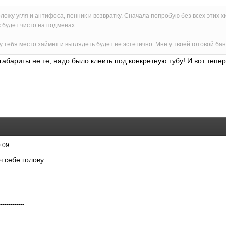
оложу угля и антифоса, пенник и возвратку. Сначала попробую без всех этих 
с будет чисто на подменах.
 у тебя место займет и выглядеть будет не эстетично. Мне у твоей готовой 
габариты не те, надо было клеить под конкретную тубу! И вот тепе
0:09
ч себе голову.
-------------