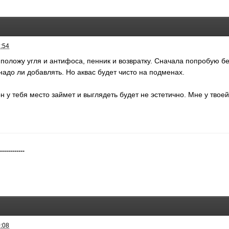
2:54
к положу угля и антифоса, пенник и возвратку. Сначала попробую бе
надо ли добавлять. Но аквас будет чисто на подменах.
он у тебя место займет и выглядеть будет не эстетично. Мне у тво
-------------
0:08