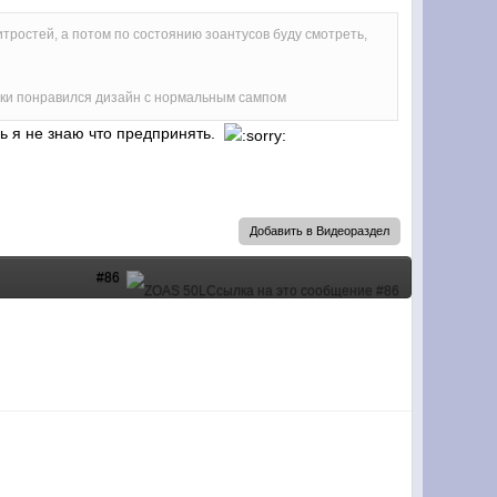
хитростей, а потом по состоянию зоантусов буду смотреть,
банки понравился дизайн с нормальным сампом
рь я не знаю что предпринять.
Добавить в Видеораздел
#86