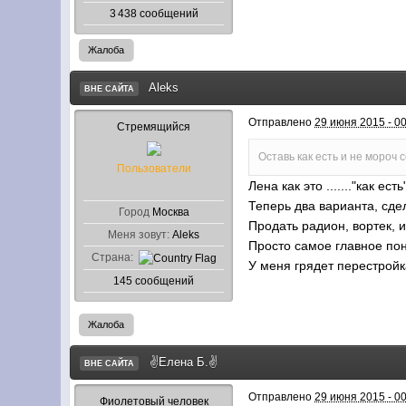
3 438 сообщений
Жалоба
Aleks
ВНЕ САЙТА
Отправлено
29 июня 2015 - 0
Стремящийся
Оставь как есть и не мороч с
Пользователи
Лена как это ......."как 
Теперь два варианта, сдел
Город
Москва
Продать радион, вортек,
Меня зовут:
Aleks
Просто самое главное пон
Страна:
У меня грядет перестройк
145 сообщений
Жалоба
✌Елена Б.✌
ВНЕ САЙТА
Отправлено
29 июня 2015 - 0
Фиолетовый человек