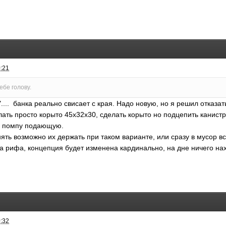
0:21
ебе голову.
есть".... банка реально свисает с края. Надо новую, но я решил отка
ать просто корыто 45х32х30, сделать корыто но подцепить канистру (
 и помпу подающую.
ять возможно их держать при таком варианте, или сразу в мусор все
а рифа, концепция будет изменена кардинально, на дне ничего на
0:32