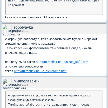
Да??? тогда не надо!Надо то,что кормить не надо,и такая которая
не сдохнет!
Есть огромная кремовая . Можно заказать
sobolyavka
25 апр 2015
А огромную волосатую, как в зоологическом музее в морском
аквариуме сидит можно заказать?
Такой классный фотосинтетик там помнится сидел, - очень
впечатляющего вида.
по цвету была такая
http://ru.reeflex.ne...unicea_sp01.htm
а по степени волосатости
такая
http://ru.reeflex.ne...a_dichotoma.htm
Милославский
25 апр 2015
А огромную волосатую, как в зоологическом музее в морском
аквариуме сидит можно заказать?
Такой классный фотосинтетик там помнится сидел, - очень