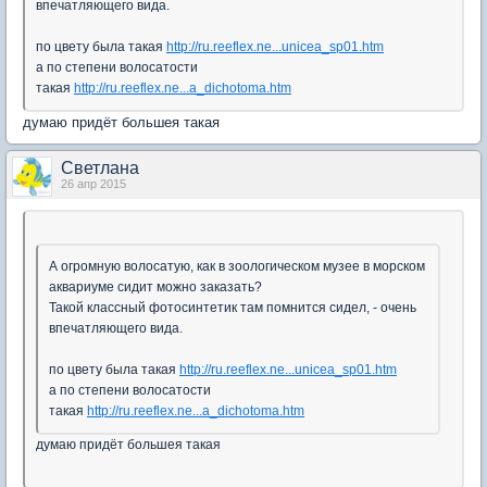
впечатляющего вида.
по цвету была такая
http://ru.reeflex.ne...unicea_sp01.htm
а по степени волосатости
такая
http://ru.reeflex.ne...a_dichotoma.htm
думаю придёт большея такая
Светлана
26 апр 2015
А огромную волосатую, как в зоологическом музее в морском
аквариуме сидит можно заказать?
Такой классный фотосинтетик там помнится сидел, - очень
впечатляющего вида.
по цвету была такая
http://ru.reeflex.ne...unicea_sp01.htm
а по степени волосатости
такая
http://ru.reeflex.ne...a_dichotoma.htm
думаю придёт большея такая