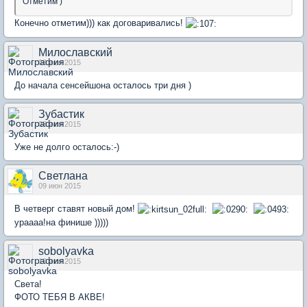
Отметим )
Конечно отметим))) как договаривались!
Милославский
08 июн 2015
До начала сенсейшона осталось три дня )
Зубастик
08 июн 2015
Уже не долго осталось:-)
Светлана
09 июн 2015
В четверг ставят новый дом!
ураааа!на финише )))))
sobolyavka
10 июн 2015
Света!
ФОТО ТЕБЯ В АКВЕ!