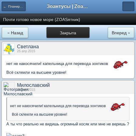
Зоантусы | Zoasfan.ru
← Планирую ZOASятник
Почти готово новое море (ZOASятник)
« Назад
Закрыта
Вперед »
Светлана
25 апр 2015
нет не накосячили! капельница для перевода зонтиков
Всё склеили на высшем уровне!
Милославский
25 апр 2015
нет не накосячили! капельница для перевода зонтиков
Всё склеили на высшем уровне!
А ты что реально не видишь огромный косяк или мне не веришь ?