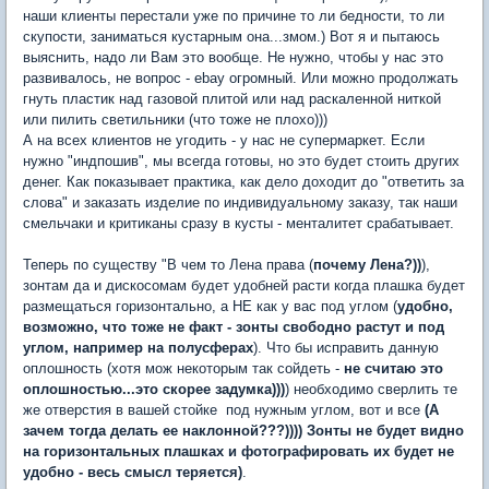
наши клиенты перестали уже по причине то ли бедности, то ли
скупости, заниматься кустарным она...змом.) Вот я и пытаюсь
выяснить, надо ли Вам это вообще. Не нужно, чтобы у нас это
развивалось, не вопрос - ebay огромный. Или можно продолжать
гнуть пластик над газовой плитой или над раскаленной ниткой
или пилить светильники (что тоже не плохо)))
А на всех клиентов не угодить - у нас не супермаркет. Если
нужно "индпошив", мы всегда готовы, но это будет стоить других
денег. Как показывает практика, как дело доходит до "ответить за
слова" и заказать изделие по индивидуальному заказу, так наши
смельчаки и критиканы сразу в кусты - менталитет срабатывает.
Теперь по существу "В чем то Лена права (
почему Лена?))
),
зонтам да и дискосомам будет удобней расти когда плашка будет
размещаться горизонтально, а НЕ как у вас под углом (
удобно,
возможно, что тоже не факт - зонты свободно растут и под
углом, например на полусферах
). Что бы исправить данную
оплошность (хотя мож некоторым так сойдеть -
не считаю это
оплошностью...это скорее задумка)))
) необходимо сверлить те
же отверстия в вашей стойке под нужным углом, вот и все
(А
зачем тогда делать ее наклонной???)))) Зонты не будет видно
на горизонтальных плашках и фотографировать их будет не
удобно - весь смысл теряется)
.