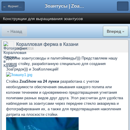
Зоантусы | Zoasfan.ru
← Фурнитура для кораллов
Конструкции для выращивания зоантусов
« Назад
Вперед »
Коралловая ферма в Казани
24 апр 2016
Дорогие зоантусоводы и палитойяведы!))) Представляем нашу
новую стойку, разработанную специально для создания
ЗоаГрядок))) и ЗоаКоллекций!
Стойка
ZoaShow на 24 лунки
разработана с учетом
необходимости обеспечения омывания каждого полипа или
колонии течением и одновременно предотвращения угнетания
полипами разных видов друг друга. Угол рассчитан для удобства
наблюдения за зоантусами через переднее стекло аквариума и
фотографирования их, а также для предотвращения накопления
детрита на плоскости стойки.