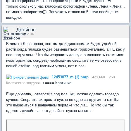
фотографирования, то наверное черный и будет лучше. Но
только сколько у нас классных фотографов? Лена, Лена и Лена...
не много набирается))). Запускать станок на 5 штук вообще не
выгодно.
Джейсон
26 апр 2016
В чем то Лена права, зонтам да и дискосомам будет удобней
расти когда плашка будет размещаться горизонтально, а НЕ как у
вас под углом . Что бы исправить данную оплошность (хотя мож
некоторым так сойдеть) необходимо сверлить те же отверстия в
вашей стойке под нужным углом, вот и все.
12453877_m (1).bmp
421,66К
250
<==== Картинка
Количество загрузок:
Еще добавлю, отверстия под плашки, можно сделать гораздо
кучнее. Сверлить их просто нужно не одно за другим, а как бы
это выразиться в шашечном порядке что ли... Но что бы так
сделать дизайн вашего девайса нужно менять.