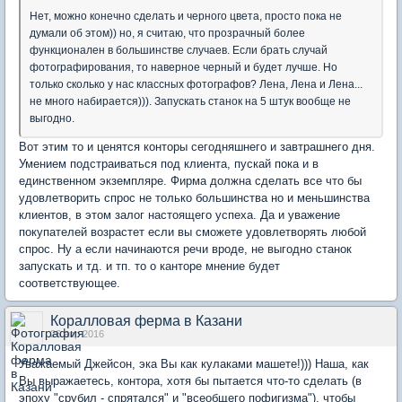
Нет, можно конечно сделать и черного цвета, просто пока не
думали об этом)) но, я считаю, что прозрачный более
функционален в большинстве случаев. Если брать случай
фотографирования, то наверное черный и будет лучше. Но
только сколько у нас классных фотографов? Лена, Лена и Лена...
не много набирается))). Запускать станок на 5 штук вообще не
выгодно.
Вот этим то и ценятся конторы сегодняшнего и завтрашнего дня.
Умением подстраиваться под клиента, пускай пока и в
единственном экземпляре. Фирма должна сделать все что бы
удовлетворить спрос не только большинства но и меньшинства
клиентов, в этом залог настоящего успеха. Да и уважение
покупателей возрастет если вы сможете удовлетворять любой
спрос. Ну а если начинаются речи вроде, не выгодно станок
запускать и тд. и тп. то о канторе мнение будет
соответствующее.
Коралловая ферма в Казани
26 апр 2016
Уважаемый Джейсон, эка Вы как кулаками машете!))) Наша, как
Вы выражаетесь, контора, хотя бы пытается что-то сделать (в
эпоху "срубил - спрятался" и "всеобщего пофигизма"), чтобы