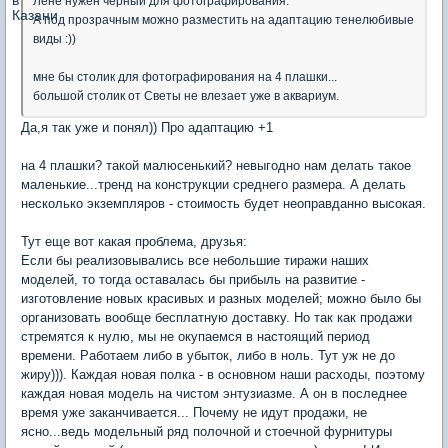
Лене нужен чёрный для фотографирования.
А под прозрачным можно разместить на адаптацию тенелюбивые
виды :))
мне бы столик для фотографирования на 4 плашки...
большой столик от Светы не влезает уже в аквариум.
Да,я так уже и понял)) Про адаптацию +1
на 4 плашки? такой малюсенький? невыгодно нам делать такое
маленькие...тренд на конструкции среднего размера. А делать
несколько экземпляров - стоимость будет неоправданно высокая.
Тут еще вот какая проблема, друзья:
Если бы реализовывались все небольшие тиражи наших
моделей, то тогда оставалась бы прибыль на развитие -
изготовление новых красивых и разных моделей; можно было бы
организовать вообще бесплатную доставку. Но так как продажи
стремятся к нулю, мы не окупаемся в настоящий период
времени. Работаем либо в убыток, либо в ноль. Тут уж не до
жиру))). Каждая новая полка - в основном наши расходы, поэтому
каждая новая модель на чистом энтузиазме. А он в последнее
время уже заканчивается... Почему не идут продажи, не
ясно...ведь модельный ряд полочной и стоечной фурнитуры